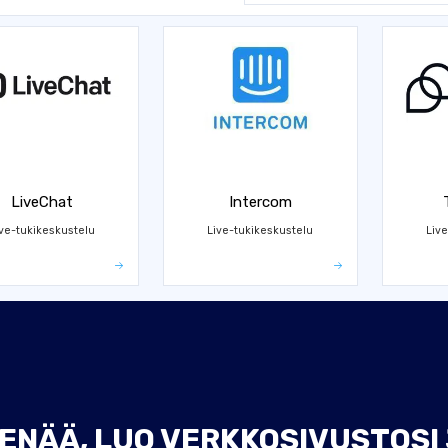
LiveChat
Intercom
ive-tukikeskustelu
Live-tukikeskustelu
Live
ENÄÄ, LUO VERKKOSIVUSTOSI