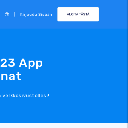
|
Kirjaudu Sisään
ALOITA TÄSTÄ
123 App
inat
 verkkosivustollesi!