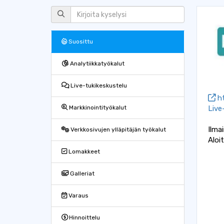
Suosittu
Analytiikkatyökalut
Live-tukikeskustelu
ht
Live
Markkinointityökalut
Ilma
Verkkosivujen ylläpitäjän työkalut
Aloi
Lomakkeet
Galleriat
Varaus
Hinnoittelu