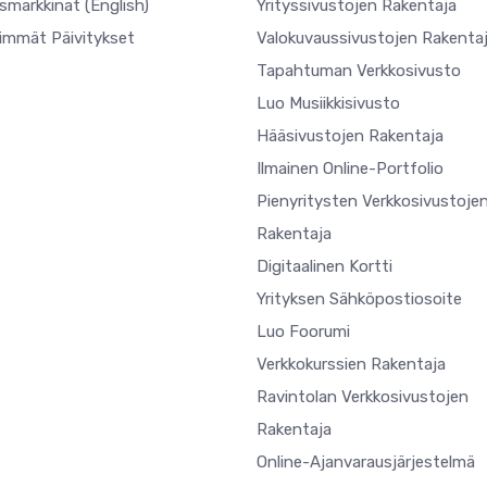
usmarkkinat
(English)
Yrityssivustojen Rakentaja
simmät Päivitykset
Valokuvaussivustojen Rakenta
Tapahtuman Verkkosivusto
Luo Musiikkisivusto
Hääsivustojen Rakentaja
Ilmainen Online-Portfolio
Pienyritysten Verkkosivustoje
Rakentaja
Digitaalinen Kortti
Yrityksen Sähköpostiosoite
Luo Foorumi
Verkkokurssien Rakentaja
Ravintolan Verkkosivustojen
Rakentaja
Online-Ajanvarausjärjestelmä