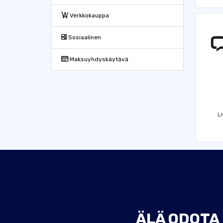
Verkkokauppa
Sosiaalinen
Maksuyhdyskäytävä
L
ÄLÄ ODOTA 