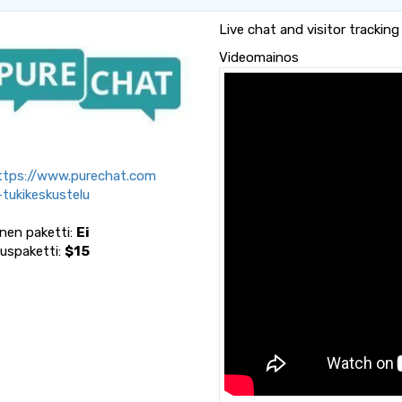
Live chat and visitor trackin
Videomainos
tps://www.purechat.com
-tukikeskustelu
inen paketti:
Ei
tuspaketti:
$15