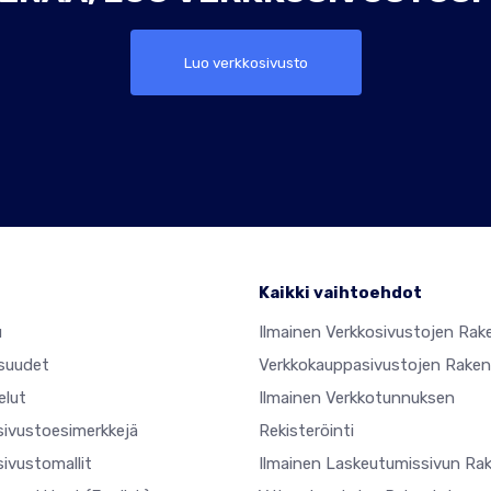
Luo verkkosivusto
Kaikki vaihtoehdot
u
Ilmainen Verkkosivustojen Rak
suudet
Verkkokauppasivustojen Raken
elut
Ilmainen Verkkotunnuksen
sivustoesimerkkejä
Rekisteröinti
ivustomallit
Ilmainen Laskeutumissivun Ra