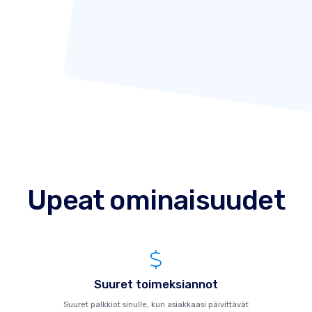
Upeat ominaisuudet
Suuret toimeksiannot
Suuret palkkiot sinulle, kun asiakkaasi päivittävät