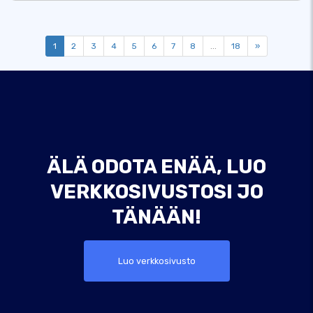
1
2
3
4
5
6
7
8
...
18
»
ÄLÄ ODOTA ENÄÄ, LUO
VERKKOSIVUSTOSI JO
TÄNÄÄN!
Luo verkkosivusto