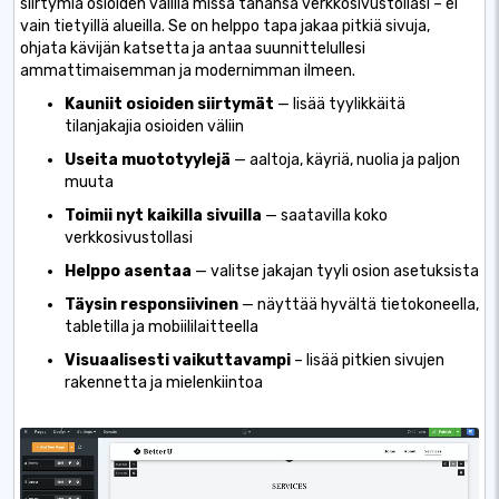
siirtymiä osioiden välillä missä tahansa verkkosivustollasi – ei
vain tietyillä alueilla. Se on helppo tapa jakaa pitkiä sivuja,
ohjata kävijän katsetta ja antaa suunnittelullesi
ammattimaisemman ja modernimman ilmeen.
Kauniit osioiden siirtymät
— lisää tyylikkäitä
tilanjakajia osioiden väliin
Useita muototyylejä
— aaltoja, käyriä, nuolia ja paljon
muuta
Toimii nyt kaikilla sivuilla
— saatavilla koko
verkkosivustollasi
Helppo asentaa
— valitse jakajan tyyli osion asetuksista
Täysin responsiivinen
— näyttää hyvältä tietokoneella,
tabletilla ja mobiililaitteella
Visuaalisesti vaikuttavampi
– lisää pitkien sivujen
rakennetta ja mielenkiintoa