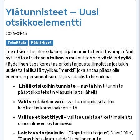
Ylätunnisteet — Uusi
otsikkoelementti
2026-01-13
Toimittaja
Päivitykset
Tee otsikoistasi ilmeikkäämpiä ja huomiota herättävämpiä. Voit
nyt lisätä
otsikkoon
otsikon
ja mukauttaa sen
väriä
ja
tyyliä
–
täydellinen tapa korostaa erikoistarjousta, ilmoittaa jostakin
uudesta tai lisätä tyylikäs "merkki", joka antaa pääosiolle
enemmän persoonallisuutta ja visuaalista hierarkiaa.
Lisää otsikoihin tunniste
— näytä lyhyt tunniste
pääotsikkotekstin yläpuolella tai lähellä
Valitse etiketin väri
– vastaa brändiäsi tai luo
kontrastia korostaaksesi sitä
Valitse etikettityyli
– valitse useista etikettimalleista
oikean ilmeen löytämiseksi
Loistava tarjouksiin
— ”Rajoitettu tarjous”, ”Uusi”, ”Ale”,
”Paras hinta-laatusuhde” ja paljon muuta