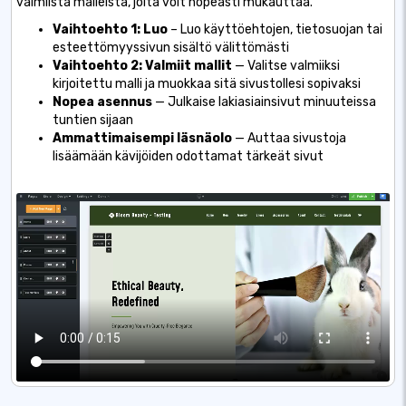
valmiista malleista, joita voit nopeasti mukauttaa.
Vaihtoehto 1: Luo
– Luo käyttöehtojen, tietosuojan tai
esteettömyyssivun sisältö välittömästi
Vaihtoehto 2: Valmiit mallit
— Valitse valmiiksi
kirjoitettu malli ja muokkaa sitä sivustollesi sopivaksi
Nopea asennus
— Julkaise lakiasiainsivut minuuteissa
tuntien sijaan
Ammattimaisempi läsnäolo
— Auttaa sivustoja
lisäämään kävijöiden odottamat tärkeät sivut