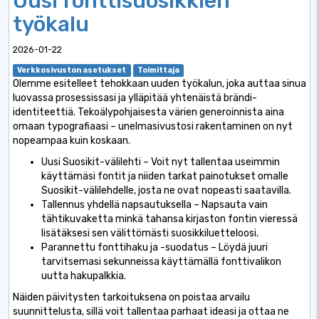
Uusi fonttisuosikkien
työkalu
2026-01-22
Verkkosivuston asetukset
Toimittaja
Olemme esitelleet tehokkaan uuden työkalun, joka auttaa sinua
luovassa prosessissasi ja ylläpitää yhtenäistä brändi-
identiteettiä. Tekoälypohjaisesta värien generoinnista aina
omaan typografiaasi – unelmasivustosi rakentaminen on nyt
nopeampaa kuin koskaan.
Uusi Suosikit-välilehti – Voit nyt tallentaa useimmin
käyttämäsi fontit ja niiden tarkat painotukset omalle
Suosikit-välilehdelle, josta ne ovat nopeasti saatavilla.
Tallennus yhdellä napsautuksella – Napsauta vain
tähtikuvaketta minkä tahansa kirjaston fontin vieressä
lisätäksesi sen välittömästi suosikkiluetteloosi.
Parannettu fonttihaku ja -suodatus – Löydä juuri
tarvitsemasi sekunneissa käyttämällä fonttivalikon
uutta hakupalkkia.
Näiden päivitysten tarkoituksena on poistaa arvailu
suunnittelusta, sillä voit tallentaa parhaat ideasi ja ottaa ne