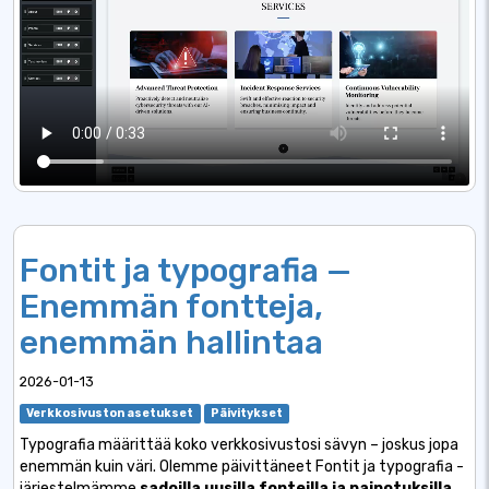
Fontit ja typografia —
Enemmän fontteja,
enemmän hallintaa
2026-01-13
Verkkosivuston asetukset
Päivitykset
Typografia määrittää koko verkkosivustosi sävyn – joskus jopa
enemmän kuin väri. Olemme päivittäneet Fontit ja typografia -
järjestelmämme
sadoilla uusilla fonteilla ja painotuksilla
,