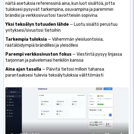
näitä asetuksia referenssinä aina, kun luot sisältöä, jotta
tuloksesi pysyvät tarkempina, osuvampina ja paremmin
brändisi ja verkkosivustosi tavoitteisiin sopivina.
Yksi tekoälyn totuuden lähde
— Luotu sisältö perustuu
yrityksesi/sivustosi tietoihin
Tarkempia tuloksia
— Vähemmän yleisluontoisia,
räätälöidympiä brändillesi ja yleisöllesi
Parempi verkkosivuston fokus
— Viestintä pysyy linjassa
tarjonnan ja palvelemasi henkilön kanssa
Aina ajan tasalla
— Päivitä tietosi milloin tahansa
parantaaksesi tulevia tekoälytuloksia välittömästi