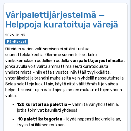
Väripalettijärjestelmä —
Helppoja kuratoituja värejä
2026-01-13
Päivitykset
Oikeiden värien valitsemisen ei pitäisi tuntua
suunnittelukokeelta. Olemme suunnitelleet koko
värikokemuksen uudelleen uudella
väripalettijärjestelmällä
,
jonka avulla voit valita ammattimaisesti kuratoiduista
yhdistelmistä – niin että sivustosi näyttää tyylikkäältä,
yhtenäiseltä ja brändisi mukaiselta vain yhdellä napsautuksella.
Selaa paletteja luokittain, käytä niitä välittömästi ja vaihda
helposti suosittujen valintojen ja omien mukautettujen värien
välillä.
120 kuratoitua palettia
— valmiita väriyhdistelmiä,
jotka toimivat kauniisti yhdessä
10 palettikategoriaa
– löydä nopeasti look mielialan,
tyylin tai fiiliksen mukaan