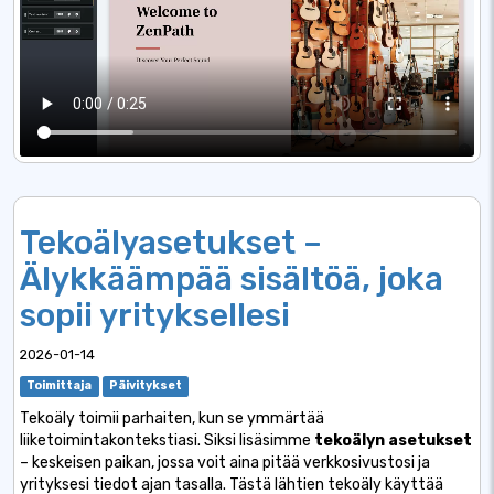
Tekoälyasetukset –
Älykkäämpää sisältöä, joka
sopii yrityksellesi
2026-01-14
Toimittaja
Päivitykset
Tekoäly toimii parhaiten, kun se ymmärtää
liiketoimintakontekstiasi. Siksi lisäsimme
tekoälyn asetukset
– keskeisen paikan, jossa voit aina pitää verkkosivustosi ja
yrityksesi tiedot ajan tasalla. Tästä lähtien tekoäly käyttää