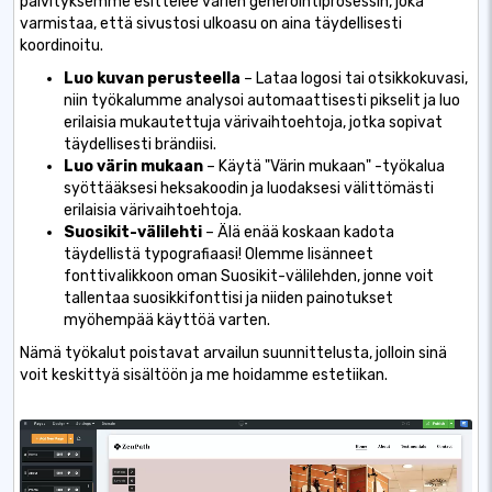
päivityksemme esittelee värien generointiprosessin, joka
varmistaa, että sivustosi ulkoasu on aina täydellisesti
koordinoitu.
Luo kuvan perusteella
– Lataa logosi tai otsikkokuvasi,
niin työkalumme analysoi automaattisesti pikselit ja luo
erilaisia ​​mukautettuja värivaihtoehtoja, jotka sopivat
täydellisesti brändiisi.
Luo värin mukaan
– Käytä "Värin mukaan" -työkalua
syöttääksesi heksakoodin ja luodaksesi välittömästi
erilaisia ​​värivaihtoehtoja.
Suosikit-välilehti
– Älä enää koskaan kadota
täydellistä typografiaasi! Olemme lisänneet
fonttivalikkoon oman Suosikit-välilehden, jonne voit
tallentaa suosikkifonttisi ja niiden painotukset
myöhempää käyttöä varten.
Nämä työkalut poistavat arvailun suunnittelusta, jolloin sinä
voit keskittyä sisältöön ja me hoidamme estetiikan.