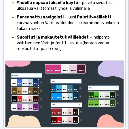
Yhdellä napsautuksella käytä
– päivitä sivustosi
ulkoasua välittömästi yhdellä valinnalla
Parannettu navigointi
— uusi
Paletit-välilehti
korvaa vanhan Värit-välilehden selkeämmän työnkulun
takaamiseksi
Suositut ja mukautetut välilehdet
— helpompi
vaihtaminen Värit ja fontit -sivuilla (korvaa vanhat
mukautetut painikkeet)