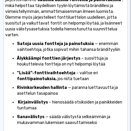
mikä helpottaa täydellisen tyylin löytämistä brändillesi ja
viimeistellymmän, ammattimaisemman ilmeen luomista.
Olemme myös järjestelleet fonttiluettelon uudelleen, jotta
suositut ja vaikuttavat fontit on helpompi löytää, ja lisänneet
uusia välistysasetuksia todella hienostunutta suunnittelua
varten.
Satoja uusia fontteja ja painotuksia
— enemmän
vaihtoehtoja, jotka sopivat mihin tahansa brändityyliin
Älykkäämpi fonttien järjestys
– suosittuja ja
houkuttelevia fontteja on nyt helpompi löytää
”Lisää”-fonttivaihtoehtoja
– valitse eri
fonttipainotuksia,
jos niitä tuetaan
Rivinkorkeuden hallinta
— paranna luettavuutta ja
asettelun tasapainoa
Kirjainvälistys
– hienosäädä otsikoiden ja painikkeiden
tuntumaa
Sanavälistys
— säädä välistystä selkeämmän ja
mukavamman lukemisen saavuttamiseksi