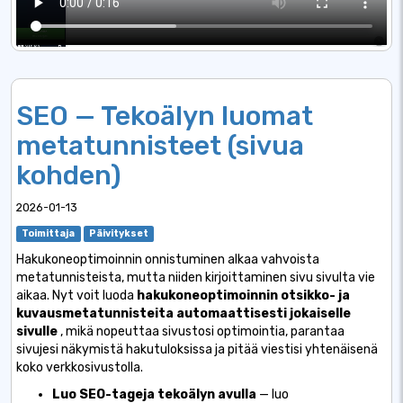
SEO — Tekoälyn luomat
metatunnisteet (sivua
kohden)
2026-01-13
Toimittaja
Päivitykset
Hakukoneoptimoinnin onnistuminen alkaa vahvoista
metatunnisteista, mutta niiden kirjoittaminen sivu sivulta vie
aikaa. Nyt voit luoda
hakukoneoptimoinnin otsikko- ja
kuvausmetatunnisteita automaattisesti jokaiselle
sivulle
, mikä nopeuttaa sivustosi optimointia, parantaa
sivujesi näkymistä hakutuloksissa ja pitää viestisi yhtenäisenä
koko verkkosivustolla.
Luo SEO-tageja tekoälyn avulla
— luo