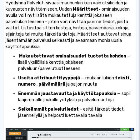
Hyödynnä Palvelut-sivuasi muuhunkin kuin vain otsikoiden ja
kuvausten näyttämiseen. Uuden
Määritteet-
ominaisuuden
avulla voit nyt lisätä mukautettuja kenttiä jokaiseen
palvelukohteeseen – joten voit näyttää juuri ne tiedot, joista
välität. Listasitpa sitten kestoja, hintoja, päivämääriä, kokoja,
sijainteja tai muita tärkeitä tietoja, Määritteet auttavat sinua
jäsentämään palvelusi selkeästi ja avaamaan monia uusia
käyttötapauksia.
Mukautettavat ominaisuudet tuotetta kohden
—
lisää yksilöllisiä kenttiä jokaiseen
palveluun/palvelutuotteeseen
Useita attribuuttityyppejä
— mukaan lukien
teksti
,
numero
,
päivämäärä
ja paljon muuta
Enemmän joustavuutta ja käyttötapauksia
— sopii
laajemmalle joukolle yrityksiä ja palvelumuotoja
Selkeämmät palvelutiedot
– esitä tärkeät tiedot
jäsennellyllä ja helposti luettavalla tavalla