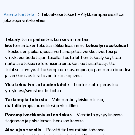
Päivitä luettelo
Tekoälyasetukset – Älykkäämpää sisältöä,
joka sopii yrityksellesi
Tekoäly toimii parhaiten, kun se ymmärtää
liiketoimintakontekstiasi. Siksi lisäsimme
tekoälyn asetukset
– keskeisen paikan, jossa voit aina pitää verkkosivustosi ja
yrityksesi tiedot ajan tasalla. Tästä lähtien tekoäly käyttää
näitä asetuksia referenssinä aina, kun luot sisältöä, jotta
tuloksesi pysyvät tarkempina, osuvampina ja paremmin brändisi
ja verkkosivustosi tavoitteisiin sopivina.
Yksi tekoälyn totuuden lähde
— Luotu sisältö perustuu
yrityksesi/sivustosi tietoihin
Tarkempia tuloksia
— Vähemmän yleisluontoisia,
räätälöidympiä brändillesi ja yleisöllesi
Parempi verkkosivuston fokus
— Viestintä pysyy linjassa
tarjonnan ja palvelemasi henkilön kanssa
Aina ajan tasalla
— Päivitä tietosi milloin tahansa