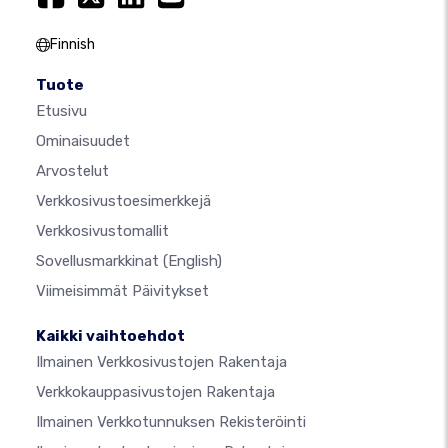
Finnish
Tuote
Etusivu
Ominaisuudet
Arvostelut
Verkkosivustoesimerkkejä
Verkkosivustomallit
Sovellusmarkkinat
(English)
Viimeisimmät Päivitykset
Kaikki vaihtoehdot
Ilmainen Verkkosivustojen Rakentaja
Verkkokauppasivustojen Rakentaja
Ilmainen Verkkotunnuksen Rekisteröinti