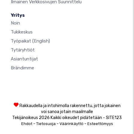
Ilmainen Verkkosivujen Suunnittelu
Yritys
Noin
Tukikeskus
Työpaikat
(English)
Tytäryhtiöt
Asiantuntijat
Brändimme
Rakkaudella ja intohimolla rakennettu, jotta jokainen
voi sanoa jotain maailmalle
Tekijänoikeus 2026 Kaikki oikeudet pidätetään - SITE123
-
-
-
Ehdot
Tietosuoja
Väärinkäyttö
Esteettömyys