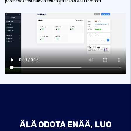
parantaaksesi tulevia tekoälytuloksia välittömästi
ÄLÄ ODOTA ENÄÄ, LUO