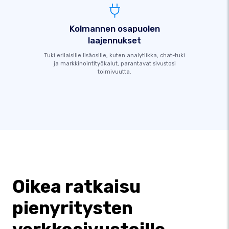
Kolmannen osapuolen
laajennukset
Tuki erilaisille lisäosille, kuten analytiikka, chat-tuki
ja markkinointityökalut, parantavat sivustosi
toimivuutta.
Oikea ratkaisu
pienyritysten