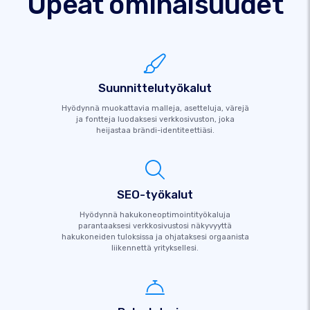
Upeat ominaisuudet
Suunnittelutyökalut
Hyödynnä muokattavia malleja, asetteluja, värejä
ja fontteja luodaksesi verkkosivuston, joka
heijastaa brändi-identiteettiäsi.
SEO-työkalut
Hyödynnä hakukoneoptimointityökaluja
parantaaksesi verkkosivustosi näkyvyyttä
hakukoneiden tuloksissa ja ohjataksesi orgaanista
liikennettä yrityksellesi.