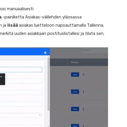
oosi manuaalisesti
a
-painiketta Asiakas-välilehden yläosassa
n ja
lisää
asiakas luetteloon napsauttamalla Tallenna.
kitä uuden asiakkaan postituslistallesi ja tilata sen.