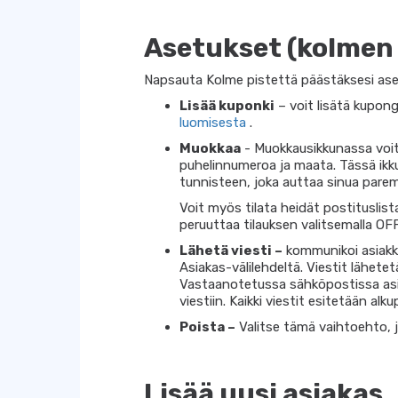
Asetukset (kolmen 
Napsauta Kolme pistettä päästäksesi aset
Lisää kuponki
– voit lisätä kupongi
luomisesta
.
Muokkaa
- Muokkausikkunassa voit
puhelinnumeroa ja maata. Tässä ikkun
tunnisteen, joka auttaa sinua pare
Voit myös tilata heidät postituslis
peruuttaa tilauksen valitsemalla OFF
Lähetä viesti –
kommunikoi asiakka
Asiakas-välilehdeltä. Viestit lähet
Vastaanotetussa sähköpostissa asi
viestiin. Kaikki viestit esitetään alk
Poista –
Valitse tämä vaihtoehto, j
Lisää uusi asiakas