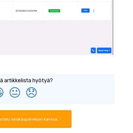
tä artikkelista hyötyä?

😐
😞
ustelu asiakaspalvelijan kanssa