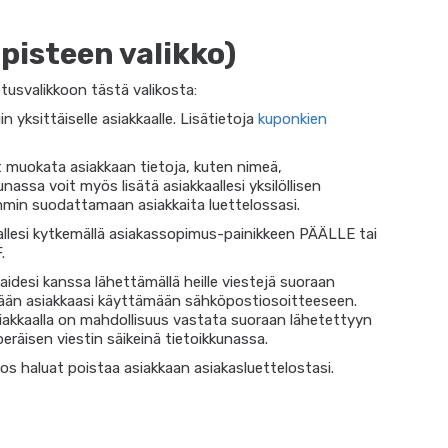
pisteen valikko)
usvalikkoon tästä valikosta:
n yksittäiselle asiakkaalle. Lisätietoja
kuponkien
 muokata asiakkaan tietoja, kuten nimeä,
assa voit myös lisätä asiakkaallesi yksilöllisen
mmin suodattamaan asiakkaita luettelossasi.
tallesi kytkemällä asiakassopimus-painikkeen PÄÄLLE tai
.
idesi kanssa lähettämällä heille viestejä suoraan
etään asiakkaasi käyttämään sähköpostiosoitteeseen.
akkaalla on mahdollisuus vastata suoraan lähetettyyn
uperäisen viestin säikeinä tietoikkunassa.
os haluat poistaa asiakkaan asiakasluettelostasi.