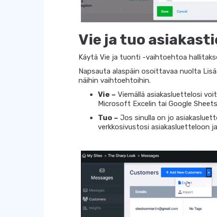
Vie ja tuo asiakast
Käytä Vie ja tuonti -vaihtoehtoa hallitakse
Napsauta alaspäin osoittavaa nuolta Lisää
näihin vaihtoehtoihin.
Vie –
Viemällä asiakasluettelosi voit
Microsoft Excelin tai Google Sheetsi
Tuo –
Jos sinulla on jo asiakasluet
verkkosivustosi asiakasluetteloon ja 