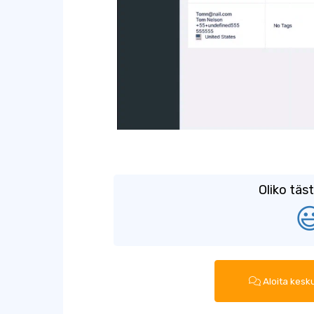
Oliko täs

Aloita kesk