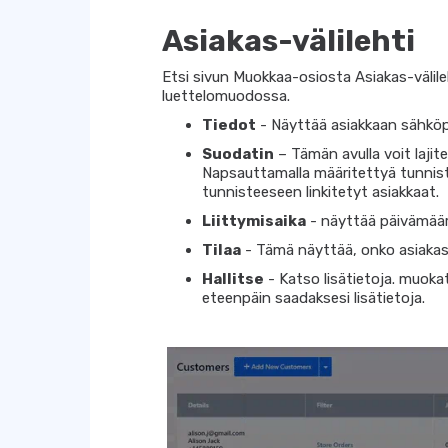
Asiakas-välilehti
Etsi sivun Muokkaa-osiosta Asiakas-välileht
luettelomuodossa.
Tiedot
- Näyttää asiakkaan sähköp
Suodatin
– Tämän avulla voit lajite
Napsauttamalla määritettyä tunnist
tunnisteeseen linkitetyt asiakkaat.
Liittymisaika
- näyttää päivämäärän
Tilaa
- Tämä näyttää, onko asiakas m
Hallitse
- Katso lisätietoja. muokat
eteenpäin saadaksesi lisätietoja.