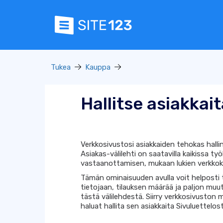
Tukea
Kauppa
Hallitse asiakkai
Verkkosivustosi asiakkaiden tehokas hall
Asiakas-välilehti on saatavilla kaikissa ty
vastaanottamisen, mukaan lukien verkkok
Tämän ominaisuuden avulla voit helposti t
tietojaan, tilauksen määrää ja paljon muut
tästä välilehdestä. Siirry verkkosivusto
haluat hallita sen asiakkaita Sivuluettelo