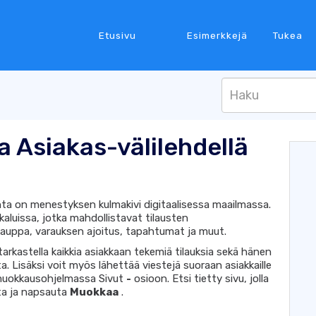
Etusivu
Esimerkkejä
Tukea
ta Asiakas-välilehdellä
inta on menestyksen kulmakivi digitaalisessa maailmassa.
ökaluissa, jotka mahdollistavat tilausten
auppa, varauksen ajoitus, tapahtumat ja muut.
arkastella kaikkia asiakkaan tekemiä tilauksia sekä hänen
a. Lisäksi voit myös lähettää viestejä suoraan asiakkaille
n muokkausohjelmassa Sivut
-
osioon. Etsi tietty sivu, jolla
sta ja napsauta
Muokkaa
.