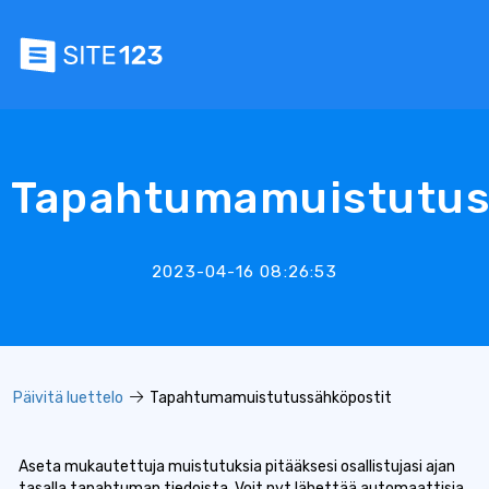
Tapahtumamuistutus
2023-04-16 08:26:53
Päivitä luettelo
Tapahtumamuistutussähköpostit
Aseta mukautettuja muistutuksia pitääksesi osallistujasi ajan
tasalla tapahtuman tiedoista. Voit nyt lähettää automaattisia