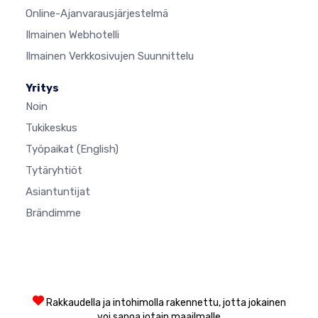
Online-Ajanvarausjärjestelmä
Ilmainen Webhotelli
Ilmainen Verkkosivujen Suunnittelu
Yritys
Noin
Tukikeskus
Työpaikat
(English)
Tytäryhtiöt
Asiantuntijat
Brändimme
Rakkaudella ja intohimolla rakennettu, jotta jokainen
voi sanoa jotain maailmalle