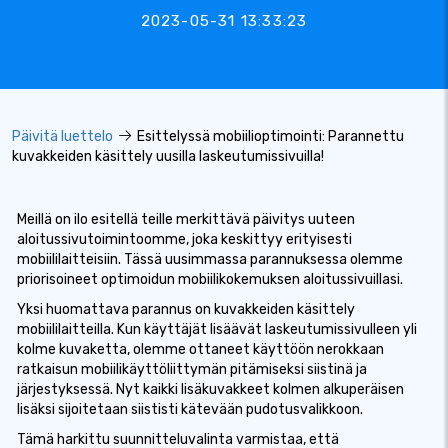
2023-05-31 13:33:23
Päivitä luettelo
Esittelyssä mobiilioptimointi: Parannettu
kuvakkeiden käsittely uusilla laskeutumissivuilla!
Meillä on ilo esitellä teille merkittävä päivitys uuteen
aloitussivutoimintoomme, joka keskittyy erityisesti
mobiililaitteisiin. Tässä uusimmassa parannuksessa olemme
priorisoineet optimoidun mobiilikokemuksen aloitussivuillasi.
Yksi huomattava parannus on kuvakkeiden käsittely
mobiililaitteilla. Kun käyttäjät lisäävät laskeutumissivulleen yli
kolme kuvaketta, olemme ottaneet käyttöön nerokkaan
ratkaisun mobiilikäyttöliittymän pitämiseksi siistinä ja
järjestyksessä. Nyt kaikki lisäkuvakkeet kolmen alkuperäisen
lisäksi sijoitetaan siististi kätevään pudotusvalikkoon.
Tämä harkittu suunnitteluvalinta varmistaa, että