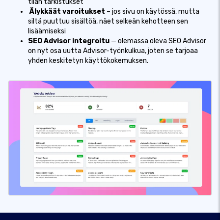
tilan tarkistukset
Älykkäät varoitukset
– jos sivu on käytössä, mutta
siltä puuttuu sisältöä, näet selkeän kehotteen sen
lisäämiseksi
SEO Advisor integroitu
— olemassa oleva SEO Advisor
on nyt osa uutta Advisor-työnkulkua, joten se tarjoaa
yhden keskitetyn käyttökokemuksen.