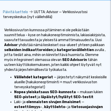
Päivitä luettelo
UUTTA: Advisor — Verkkosivustosi
terveyskeskus (nyt välilehdillä)
Verkkosivuston kunnossa pitäminen ei ole pelkästään
suunnittelua – kyse on hakukoneoptimoinnista, lakiasiakirjoista,
saavutettavuudesta ja yleisestä ammattimaisuudesta. Uusi
Advisor
yhdistää nämä keskeiset osa-alueet yhteen paikkaan
selkeiden indikaattoreiden
ja
kategoriavälilehtien
avulla
,
jotta tiedät aina, mihin on kiinnitettävä huomiota. Olemme
myös integroineet olemassa olevan
SEO Advisorin
tähän
uuteen käyttökokemukseen, joten kaikki ohjeet löytyvät nyt
yhdestä järjestelmällisestä työkalusta.
Välilehdet kategoriat
— järjestetyt näkymät keskeisille
alueille (hakukoneoptimointi + muut verkkosivuston
terveyskategoriat)
Nopea yleiskatsaus SEO-kunnosta
— mukaan lukien
SEO-pisteet
ja
läpäistyt/hylätyt SEO-testit
Laki-
ja
olennaisten sivujen ilmaisimet
—
esteettömyys-
,
käyttöehto-
ja
tietosuojasivujen