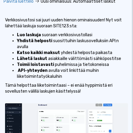
Päivitä luettelo
Uusi ominaisuus: Automaattiset laskut
Verkkosivustosi sai juuri uuden hienon ominaisuuden! Nyt voit
lähettää laskuja suoraan SITE123:sta:
Luo laskuja
suoraan verkkosivustollasi
Yhdistä helposti
suosittuihin laskusovelluksiin API:n
avulla
Katso kaikki maksut
yhdestä helposta paikasta
Lähetä laskut
asiakkaille välittömästi sähköpostitse
Toimii loistavasti
puhelimissa ja tietokoneissa
️
API-yhteyden
avulla voit linkittää muihin
liiketoimintatyökaluihin
Tämä helpottaa liiketoimintaasi – ei enää hyppimistä eri
sovellusten välillä laskujen käsittelyssä!