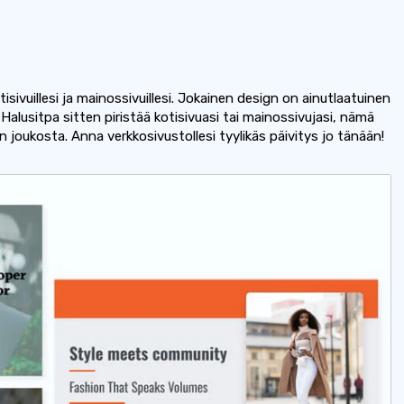
isivuillesi ja mainossivuillesi. Jokainen design on ainutlaatuinen
Halusitpa sitten piristää kotisivuasi tai mainossivujasi, nämä
joukosta. Anna verkkosivustollesi tyylikäs päivitys jo tänään!