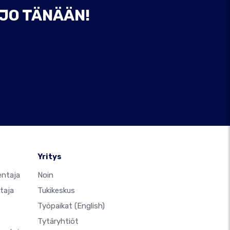
 JO TÄNÄÄN!
Yritys
entaja
Noin
taja
Tukikeskus
Työpaikat
(English)
Tytäryhtiöt