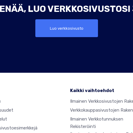
ENÄÄ, LUO VERKKOSIVUSTOSI
Luo verkkosivusto
Kaikki vaihtoehdot
u
Ilmainen Verkkosivustojen Rak
suudet
Verkkokauppasivustojen Raken
elut
Ilmainen Verkkotunnuksen
Rekisteröinti
sivustoesimerkkejä