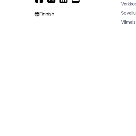
Verkkos
Sovell
Finnish
Viimei