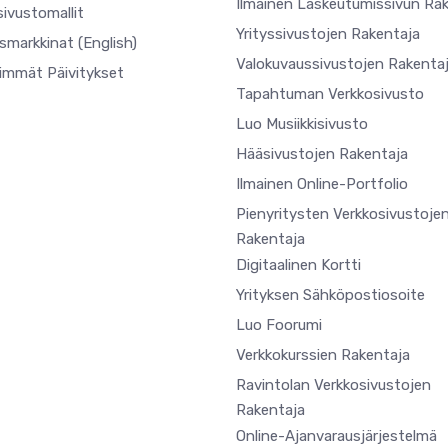
Ilmainen Laskeutumissivun Ra
ivustomallit
Yrityssivustojen Rakentaja
usmarkkinat
(English)
Valokuvaussivustojen Rakenta
simmät Päivitykset
Tapahtuman Verkkosivusto
Luo Musiikkisivusto
Hääsivustojen Rakentaja
Ilmainen Online-Portfolio
Pienyritysten Verkkosivustoje
Rakentaja
Digitaalinen Kortti
Yrityksen Sähköpostiosoite
Luo Foorumi
Verkkokurssien Rakentaja
Ravintolan Verkkosivustojen
Rakentaja
Online-Ajanvarausjärjestelmä