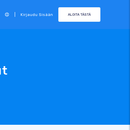
|
Kirjaudu Sisään
ALOITA TÄSTÄ
ut