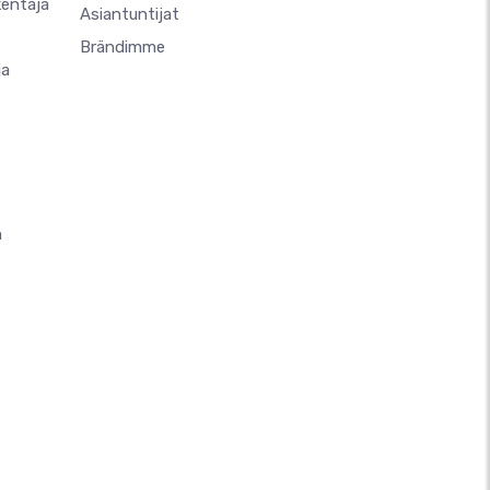
kentaja
Asiantuntijat
Brändimme
ja
n