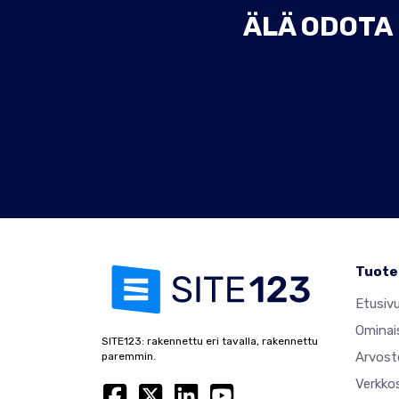
ÄLÄ ODOTA 
Tuote
Etusiv
Ominai
SITE123: rakennettu eri tavalla, rakennettu
Arvost
paremmin.
Verkko