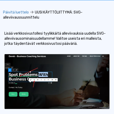
Päivitä luettelo
UUSI KÄYTTÖLIITTYMÄ: SVG-
alleviivaussuunnittelu
Lisää verkkosivustollesi tyylikkäitä alleviivauksia uudella SVG-
alleviivausominaisuudellamme! Valitse useista eri malleista,
jotka täydentävät verkkosivustosi pääväriä.