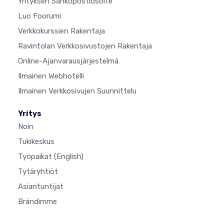
Yrityksen Sähköpostiosoite
Luo Foorumi
Verkkokurssien Rakentaja
Ravintolan Verkkosivustojen Rakentaja
Online-Ajanvarausjärjestelmä
Ilmainen Webhotelli
Ilmainen Verkkosivujen Suunnittelu
Yritys
Noin
Tukikeskus
Työpaikat
(English)
Tytäryhtiöt
Asiantuntijat
Brändimme