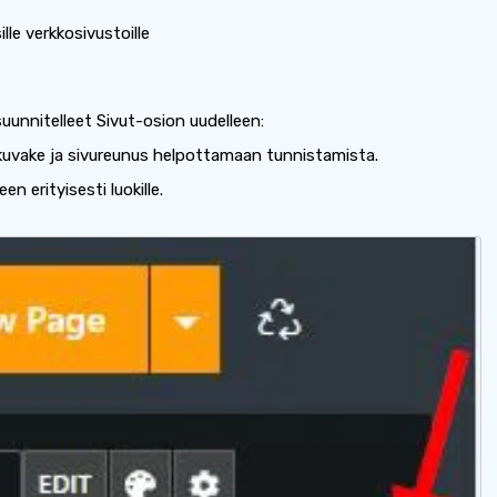
lle verkkosivustoille
unnitelleet Sivut-osion uudelleen:
ietokuvake ja sivureunus helpottamaan tunnistamista.
 erityisesti luokille.