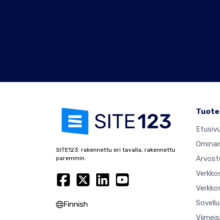
Tuote
Etusiv
Ominai
SITE123: rakennettu eri tavalla, rakennettu
Arvost
paremmin.
Verkko
Verkkos
Sovell
Finnish
Viimei