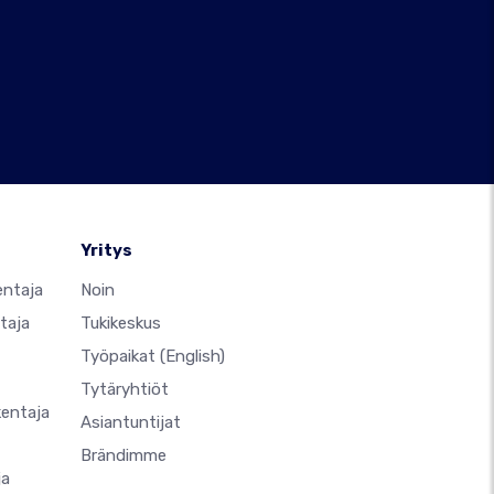
Yritys
entaja
Noin
taja
Tukikeskus
Työpaikat
(English)
Tytäryhtiöt
kentaja
Asiantuntijat
Brändimme
ja