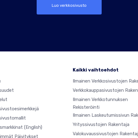
Luo verkkosivusto
Kaikki vaihtoehdot
u
Ilmainen Verkkosivustojen Rak
suudet
Verkkokauppasivustojen Raken
elut
Ilmainen Verkkotunnuksen
Rekisteröinti
sivustoesimerkkejä
Ilmainen Laskeutumissivun Ra
ivustomallit
Yrityssivustojen Rakentaja
usmarkkinat
(English)
Valokuvaussivustojen Rakenta
simmät Päivitykset