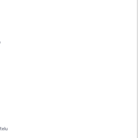
n
telu