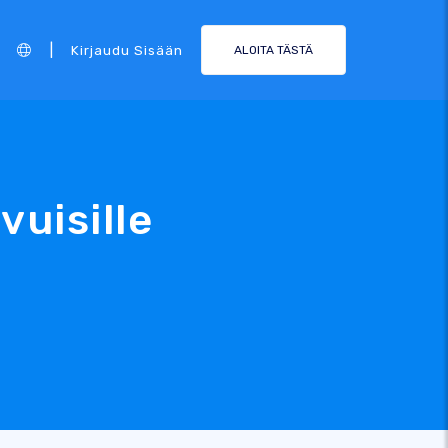
|
Kirjaudu Sisään
ALOITA TÄSTÄ
vuisille