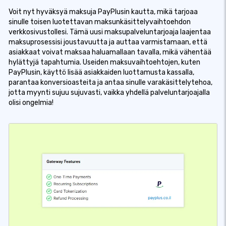
Voit nyt hyväksyä maksuja PayPlusin kautta, mikä tarjoaa
sinulle toisen luotettavan maksunkäsittelyvaihtoehdon
verkkosivustollesi. Tämä uusi maksupalveluntarjoaja laajentaa
maksuprosessisi joustavuutta ja auttaa varmistamaan, että
asiakkaat voivat maksaa haluamallaan tavalla, mikä vähentää
hylättyjä tapahtumia. Useiden maksuvaihtoehtojen, kuten
PayPlusin, käyttö lisää asiakkaiden luottamusta kassalla,
parantaa konversioasteita ja antaa sinulle varakäsittelytehoa,
jotta myynti sujuu sujuvasti, vaikka yhdellä palveluntarjoajalla
olisi ongelmia!