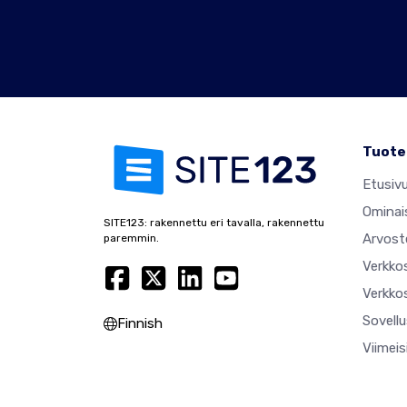
Tuote
Etusiv
Ominai
SITE123: rakennettu eri tavalla, rakennettu
Arvost
paremmin.
Verkko
Verkkos
Sovell
Finnish
Viimei