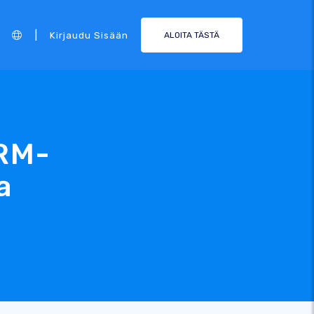
|
Kirjaudu Sisään
ALOITA TÄSTÄ
CRM-
a