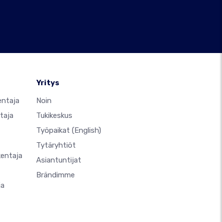
Yritys
entaja
Noin
taja
Tukikeskus
Työpaikat
(English)
Tytäryhtiöt
kentaja
Asiantuntijat
Brändimme
ja