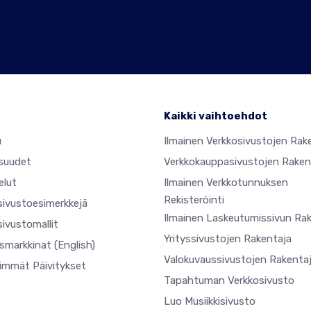
Kaikki vaihtoehdot
u
Ilmainen Verkkosivustojen Rak
suudet
Verkkokauppasivustojen Raken
elut
Ilmainen Verkkotunnuksen
Rekisteröinti
sivustoesimerkkejä
Ilmainen Laskeutumissivun Ra
ivustomallit
Yrityssivustojen Rakentaja
usmarkkinat
(English)
Valokuvaussivustojen Rakenta
simmät Päivitykset
Tapahtuman Verkkosivusto
Luo Musiikkisivusto