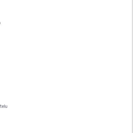
n
telu