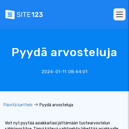
Pyydä arvosteluja
2024-01-11 08:44:01
Päivitä luettelo
Pyydä arvosteluja
Voit nyt pyytää asiakkaitasi jättämään tuotearvostelun
sähköpostitse. Tämä kätevä vaihtoehto lähettää asiakkaalle