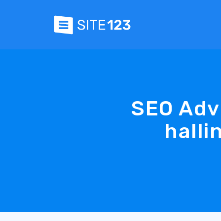
SEO Advi
halli