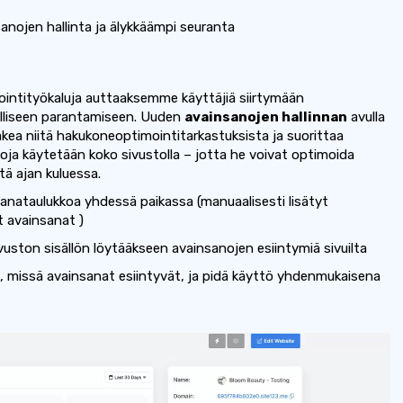
nojen hallinta ja älykkäämpi seuranta
intityökaluja auttaaksemme käyttäjiä siirtymään
lliseen parantamiseen. Uuden
avainsanojen hallinnan
avulla
akea niitä hakukoneoptimointitarkastuksista ja suorittaa
ja käytetään koko sivustolla – jotta he voivat optimoida
tä ajan kuluessa.
sanataulukkoa yhdessä paikassa (manuaalisesti lisätyt
t avainsanat
)
uston sisällön löytääkseen avainsanojen esiintymiä sivuilta
, missä avainsanat esiintyvät, ja pidä käyttö yhdenmukaisena