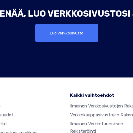
ENÄÄ, LUO VERKKOSIVUSTOSI
Luo verkkosivusto
Kaikki vaihtoehdot
u
Ilmainen Verkkosivustojen Rak
suudet
Verkkokauppasivustojen Raken
elut
Ilmainen Verkkotunnuksen
Rekisteröinti
sivustoesimerkkejä