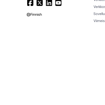
Verkkos
Sovell
Finnish
Viimei