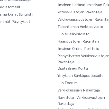
Ilmainen Laskeutumissivun Ra
ivustomallit
Yrityssivustojen Rakentaja
usmarkkinat
(English)
Valokuvaussivustojen Rakenta
simmät Päivitykset
Tapahtuman Verkkosivusto
Luo Musiikkisivusto
Hääsivustojen Rakentaja
Ilmainen Online-Portfolio
Pienyritysten Verkkosivustoje
Rakentaja
Digitaalinen Kortti
Yrityksen Sähköpostiosoite
Luo Foorumi
Verkkokurssien Rakentaja
Ravintolan Verkkosivustojen
Rakentaja