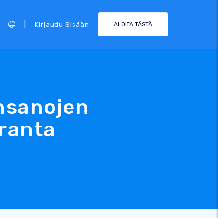
|
Kirjaudu Sisään
ALOITA TÄSTÄ
insanojen
uranta