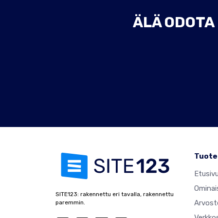
ÄLÄ ODOTA 
Tuote
Etusiv
Ominai
SITE123: rakennettu eri tavalla, rakennettu
Arvost
paremmin.
Verkko