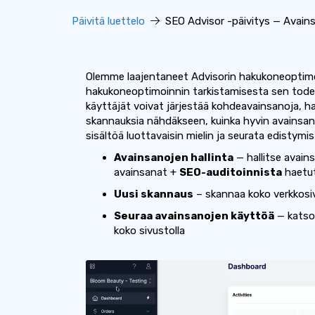
Päivitä luettelo
SEO Advisor -päivitys — Avainsa
Olemme laajentaneet Advisorin hakukoneoptimo
hakukoneoptimoinnin tarkistamisesta sen tode
käyttäjät voivat järjestää kohdeavainsanoja, h
skannauksia nähdäkseen, kuinka hyvin avainsano
sisältöä luottavaisin mielin ja seurata edistymis
Avainsanojen hallinta
— hallitse avain
avainsanat +
SEO-auditoinnista
haetu
Uusi skannaus
– skannaa koko verkkosiv
Seuraa avainsanojen käyttöä
— katso
koko sivustolla