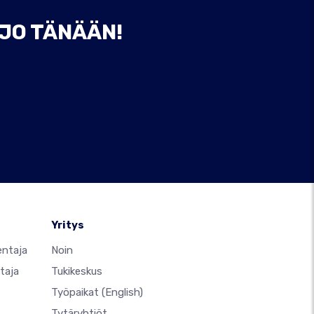
 JO TÄNÄÄN!
Yritys
entaja
Noin
taja
Tukikeskus
Työpaikat
(English)
Tytäryhtiöt