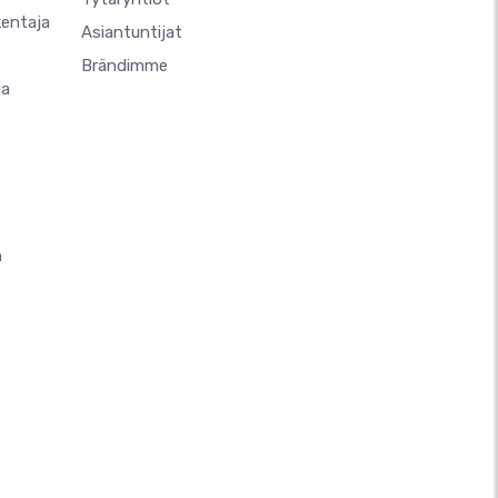
kentaja
Asiantuntijat
Brändimme
ja
n