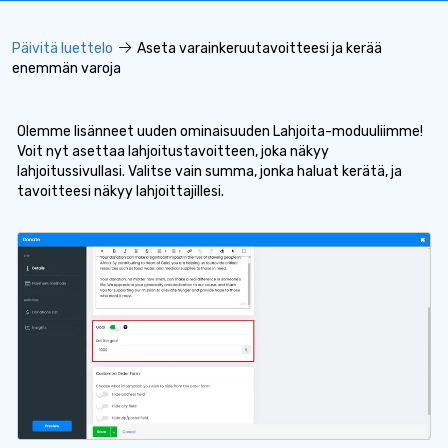
Päivitä luettelo
Aseta varainkeruutavoitteesi ja kerää
enemmän varoja
Olemme lisänneet uuden ominaisuuden Lahjoita-moduuliimme!
Voit nyt asettaa lahjoitustavoitteen, joka näkyy
lahjoitussivullasi. Valitse vain summa, jonka haluat kerätä, ja
tavoitteesi näkyy lahjoittajillesi.