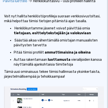
Päivitä luettelo
Henkilökuntasivu – Uusi profiilien hallinta
Voit nyt hallita henkilöstöprofiileja suoraan verkkosivustoltasi,
mikä helpottaa tiimisi tietojen pitämistä ajan tasalla.
️ Henkilökuntamme jäsenet voivat päivittää omia
tietojaan, esittelytekstejään ja valokuviaan
️ Säästää aikaa vähentämällä omistajan manuaalisten
päivitysten tarvetta
Pitää tiimisi profiilit
ammattimaisina ja oikeina
Auttaa rakentamaan
luottamusta
vierailijoiden kanssa
näyttämällä ajankohtaisia ​​tiimitietoja
Tämä uusi ominaisuus tekee tiimisi hallinnasta yksinkertaista,
järjestelmällisempää ja tehokkaampaa!