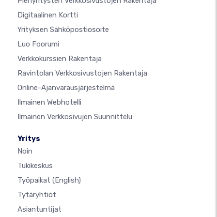
Pienyritysten Verkkosivustojen Rakentaja
Digitaalinen Kortti
Yrityksen Sähköpostiosoite
Luo Foorumi
Verkkokurssien Rakentaja
Ravintolan Verkkosivustojen Rakentaja
Online-Ajanvarausjärjestelmä
Ilmainen Webhotelli
Ilmainen Verkkosivujen Suunnittelu
Yritys
Noin
Tukikeskus
Työpaikat
(English)
Tytäryhtiöt
Asiantuntijat