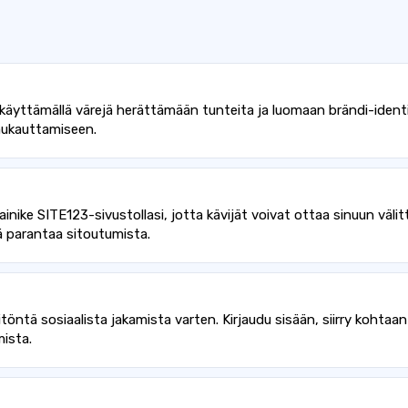
käyttämällä värejä herättämään tunteita ja luomaan brändi-identi
mukauttamiseen.
ike SITE123-sivustollasi, jotta kävijät voivat ottaa sinuun väli
 parantaa sitoutumista.
töntä sosiaalista jakamista varten. Kirjaudu sisään, siirry kohtaan 
mista.