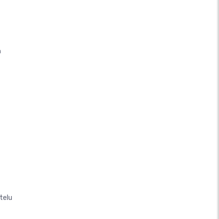
n
telu