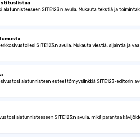
stituslistaa
osi alatunnisteeseen SITE123:n avulla. Mukauta tekstiä ja toiminta
stumusta
kosivustollesi SITE123:n avulla: Mukauta viestiä, sijaintia ja 
ta
vustosi alatunnisteen esteettömyyslinkkiä SITE123-editorin avu
ivustosi alatunnisteeseen SITE123:n avulla, mikä parantaa kävijöid