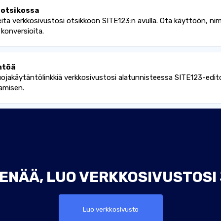
 otsikossa
a verkkosivustosi otsikkoon SITE123:n avulla. Ota käyttöön, nimeä
 konversioita.
ntöä
käytäntölinkkiä verkkosivustosi alatunnisteessa SITE123-editori
amisen.
ENÄÄ, LUO VERKKOSIVUSTOSI
Luo verkkosivusto