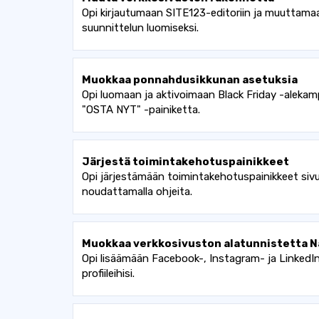
Opi kirjautumaan SITE123-editoriin ja muuttamaa
suunnittelun luomiseksi.
Muokkaa ponnahdusikkunan asetuksia
Opi luomaan ja aktivoimaan Black Friday -aleka
"OSTA NYT" -painiketta.
Järjestä toimintakehotuspainikkeet
Opi järjestämään toimintakehotuspainikkeet sivus
noudattamalla ohjeita.
Muokkaa verkkosivuston alatunnistetta Nä
Opi lisäämään Facebook-, Instagram- ja LinkedIn
profiileihisi.