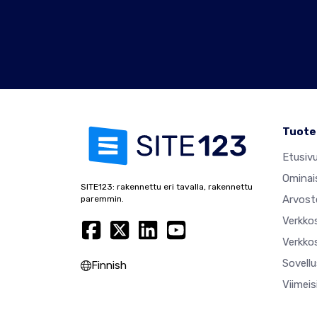
Tuote
Etusiv
Ominai
SITE123: rakennettu eri tavalla, rakennettu
Arvost
paremmin.
Verkko
Verkkos
Sovell
Finnish
Viimei