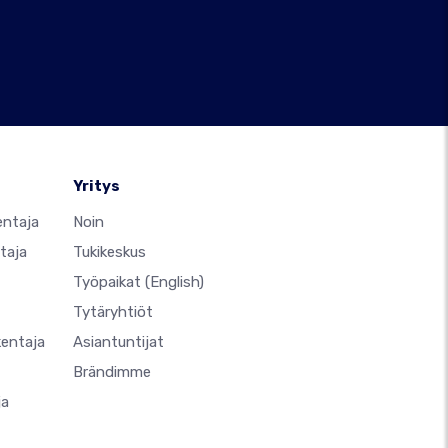
Yritys
entaja
Noin
taja
Tukikeskus
Työpaikat
(English)
Tytäryhtiöt
kentaja
Asiantuntijat
Brändimme
ja