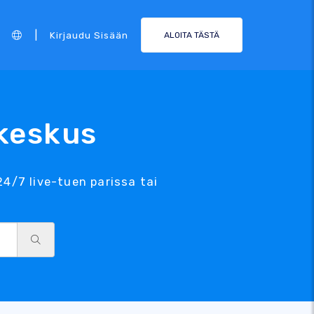
|
Kirjaudu Sisään
ALOITA TÄSTÄ
ikeskus
24/7 live-tuen parissa tai