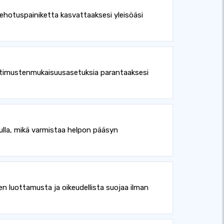
kehotuspainiketta kasvattaaksesi yleisöäsi
vaatimustenmukaisuusasetuksia parantaaksesi
lla, mikä varmistaa helpon pääsyn
en luottamusta ja oikeudellista suojaa ilman