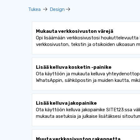
Tukea
Design
Mukauta verkkosivuston värejä
Opi lisäämään verkkosivustosi houkuttelevuutta 
verkkosivuston, tekstin ja otsikoiden ulkoasun 
Lisää kelluva kosketin -painike
Ota käyttöön ja mukauta kelluva yhteydenottopain
WhatsAppin, sähköpostin ja muiden kautta, mikä
Lisää kelluva jakopainike
Ota käyttöön kelluva jakopainike SITE123:ssa väli
mukauta asetuksia ja julkaise lisätäksesi sitoutu
Muuta verkkosivuston rakennetta