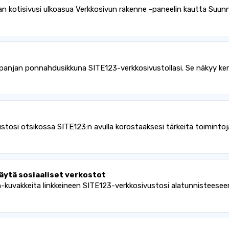
n kotisivusi ulkoasua Verkkosivun rakenne -paneelin kautta Suunn
mpanjan ponnahdusikkuna SITE123-verkkosivustollasi. Se näkyy ke
tosi otsikossa SITE123:n avulla korostaaksesi tärkeitä toimintoja 
ytä sosiaaliset verkostot
-kuvakkeita linkkeineen SITE123-verkkosivustosi alatunnisteeseen