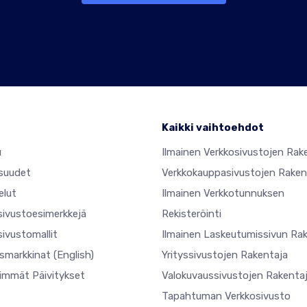
Kaikki vaihtoehdot
u
Ilmainen Verkkosivustojen Rak
suudet
Verkkokauppasivustojen Raken
elut
Ilmainen Verkkotunnuksen
sivustoesimerkkejä
Rekisteröinti
ivustomallit
Ilmainen Laskeutumissivun Ra
usmarkkinat
(English)
Yrityssivustojen Rakentaja
simmät Päivitykset
Valokuvaussivustojen Rakenta
Tapahtuman Verkkosivusto