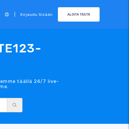
|
Kirjaudu Sisään
ALOITA TÄSTÄ
ITE123-
Olemme täällä 24/7 live-
mme.