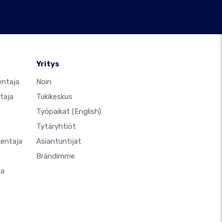
Yritys
entaja
Noin
taja
Tukikeskus
Työpaikat
(English)
Tytäryhtiöt
kentaja
Asiantuntijat
Brändimme
ja