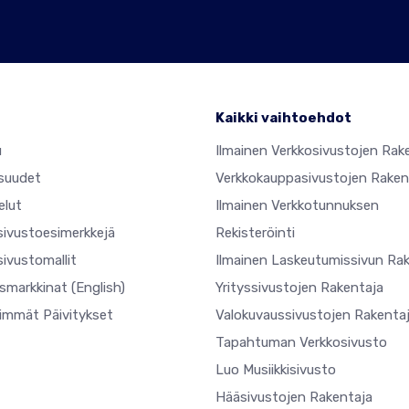
Kaikki vaihtoehdot
u
Ilmainen Verkkosivustojen Rak
suudet
Verkkokauppasivustojen Raken
elut
Ilmainen Verkkotunnuksen
sivustoesimerkkejä
Rekisteröinti
ivustomallit
Ilmainen Laskeutumissivun Ra
usmarkkinat
(English)
Yrityssivustojen Rakentaja
simmät Päivitykset
Valokuvaussivustojen Rakenta
Tapahtuman Verkkosivusto
Luo Musiikkisivusto
Hääsivustojen Rakentaja