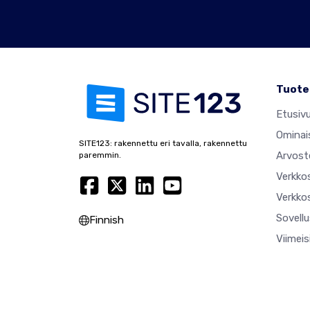
Tuote
Etusiv
Ominai
SITE123: rakennettu eri tavalla, rakennettu
Arvost
paremmin.
Verkko
Verkkos
Sovell
Finnish
Viimei