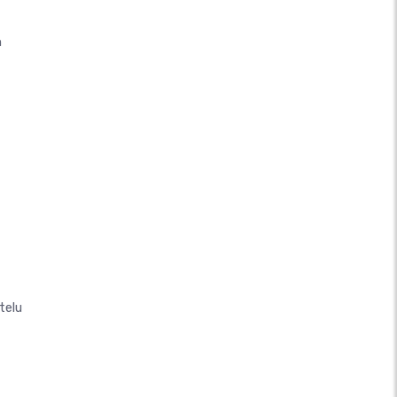
n
telu