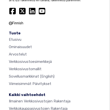
SITE123: rakennettu eri tavalla, rakennettu paremmin.
Finnish
Tuote
Etusivu
Ominaisuudet
Arvostelut
Verkkosivustoesimerkkejä
Verkkosivustomallit
Sovellusmarkkinat
(English)
Viimeisimmät Päivitykset
Kaikki vaihtoehdot
Ilmainen Verkkosivustojen Rakentaja
Verkkokauppasivustojen Rakentaja