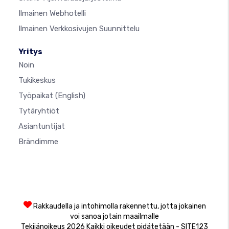
Ilmainen Webhotelli
Ilmainen Verkkosivujen Suunnittelu
Yritys
Noin
Tukikeskus
Työpaikat
(English)
Tytäryhtiöt
Asiantuntijat
Brändimme
Rakkaudella ja intohimolla rakennettu, jotta jokainen
voi sanoa jotain maailmalle
Tekijänoikeus 2026 Kaikki oikeudet pidätetään - SITE123