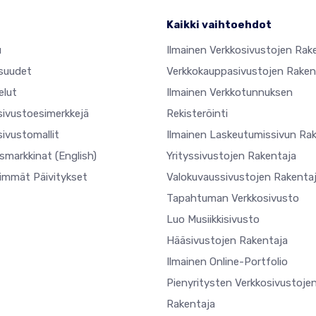
Kaikki vaihtoehdot
u
Ilmainen Verkkosivustojen Rak
suudet
Verkkokauppasivustojen Raken
elut
Ilmainen Verkkotunnuksen
sivustoesimerkkejä
Rekisteröinti
ivustomallit
Ilmainen Laskeutumissivun Ra
usmarkkinat
(English)
Yrityssivustojen Rakentaja
simmät Päivitykset
Valokuvaussivustojen Rakenta
Tapahtuman Verkkosivusto
Luo Musiikkisivusto
Hääsivustojen Rakentaja
Ilmainen Online-Portfolio
Pienyritysten Verkkosivustoje
Rakentaja