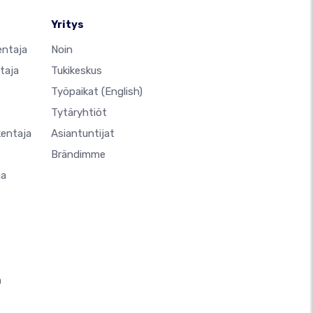
Yritys
entaja
Noin
taja
Tukikeskus
Työpaikat
(English)
Tytäryhtiöt
kentaja
Asiantuntijat
Brändimme
ja
n