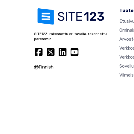
Tuote
Etusiv
Ominai
SITE123: rakennettu eri tavalla, rakennettu
Arvost
paremmin.
Verkko
Verkkos
Sovell
Finnish
Viimei