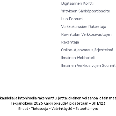
Digitaalinen Kortti
Yrityksen Sähköpostiosoite
Luo Foorumi
Verkkokurssien Rakentaja
Ravintolan Verkkosivustojen
Rakentaja
Online-Ajanvarausjärjestelmä
Ilmainen Webhotelli
Ilmainen Verkkosivujen Suunnit
audella ja intohimolla rakennettu, jotta jokainen voi sanoa jotain maa
Tekijänoikeus 2026 Kaikki oikeudet pidätetään - SITE123
-
-
-
Ehdot
Tietosuoja
Väärinkäyttö
Esteettömyys