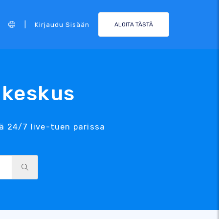
|
Kirjaudu Sisään
ALOITA TÄSTÄ
ikeskus
ä 24/7 live-tuen parissa