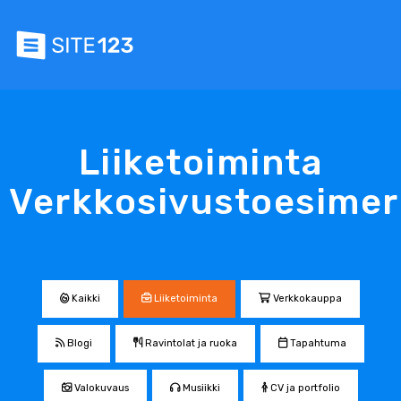
Liiketoiminta
Verkkosivustoesimer
Kaikki
Liiketoiminta
Verkkokauppa
Blogi
Ravintolat ja ruoka
Tapahtuma
Valokuvaus
Musiikki
CV ja portfolio