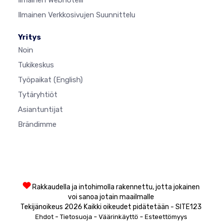
Ilmainen Webhotelli
Ilmainen Verkkosivujen Suunnittelu
Yritys
Noin
Tukikeskus
Työpaikat
(English)
Tytäryhtiöt
Asiantuntijat
Brändimme
Rakkaudella ja intohimolla rakennettu, jotta jokainen
voi sanoa jotain maailmalle
Tekijänoikeus 2026 Kaikki oikeudet pidätetään - SITE123
-
-
-
Ehdot
Tietosuoja
Väärinkäyttö
Esteettömyys