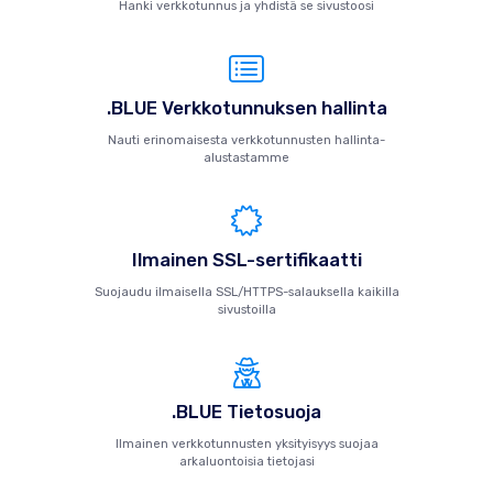
Hanki verkkotunnus ja yhdistä se sivustoosi
.BLUE Verkkotunnuksen hallinta
Nauti erinomaisesta verkkotunnusten hallinta-
alustastamme
Ilmainen SSL-sertifikaatti
Suojaudu ilmaisella SSL/HTTPS-salauksella kaikilla
sivustoilla
.BLUE Tietosuoja
Ilmainen verkkotunnusten yksityisyys suojaa
arkaluontoisia tietojasi