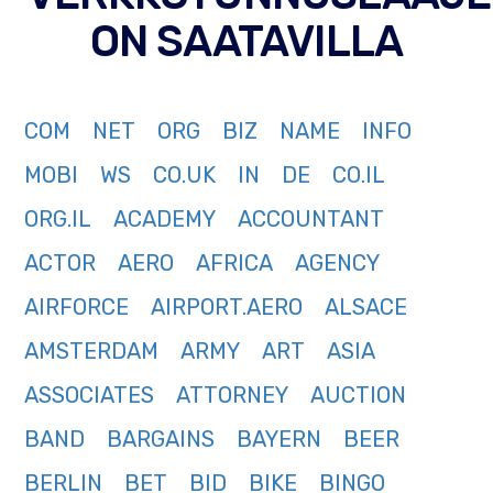
ON SAATAVILLA
COM
NET
ORG
BIZ
NAME
INFO
MOBI
WS
CO.UK
IN
DE
CO.IL
ORG.IL
ACADEMY
ACCOUNTANT
ACTOR
AERO
AFRICA
AGENCY
AIRFORCE
AIRPORT.AERO
ALSACE
AMSTERDAM
ARMY
ART
ASIA
ASSOCIATES
ATTORNEY
AUCTION
BAND
BARGAINS
BAYERN
BEER
BERLIN
BET
BID
BIKE
BINGO