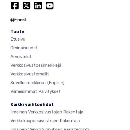
Finnish
Tuote
Etusivu
Ominaisuudet
Arvostelut
Verkkosivustoesimerkkejä
Verkkosivustomallit
Sovellusmarkkinat
(English)
Viimeisimmät Päivitykset
Kaikki vaihtoehdot
Ilmainen Verkkosivustojen Rakentaja
Verkkokauppasivustojen Rakentaja
Ilmainen Verkkotunnuksen Rekisteröinti