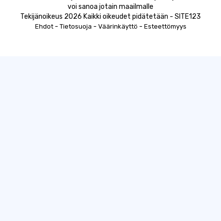
voi sanoa jotain maailmalle
Tekijänoikeus 2026 Kaikki oikeudet pidätetään - SITE123
-
-
-
Ehdot
Tietosuoja
Väärinkäyttö
Esteettömyys