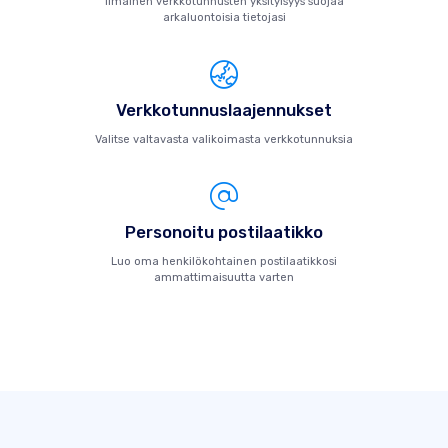
Ilmainen verkkotunnusten yksityisyys suojaa
arkaluontoisia tietojasi
Verkkotunnuslaajennukset
Valitse valtavasta valikoimasta verkkotunnuksia
Personoitu postilaatikko
Luo oma henkilökohtainen postilaatikkosi
ammattimaisuutta varten