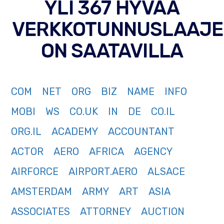
YLI 367 HYVÄÄ
VERKKOTUNNUSLAAJE
ON SAATAVILLA
COM
NET
ORG
BIZ
NAME
INFO
MOBI
WS
CO.UK
IN
DE
CO.IL
ORG.IL
ACADEMY
ACCOUNTANT
ACTOR
AERO
AFRICA
AGENCY
AIRFORCE
AIRPORT.AERO
ALSACE
AMSTERDAM
ARMY
ART
ASIA
ASSOCIATES
ATTORNEY
AUCTION