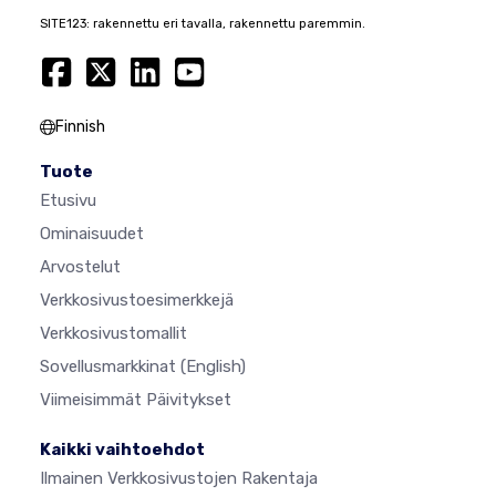
SITE123: rakennettu eri tavalla, rakennettu paremmin.
Finnish
Tuote
Etusivu
Ominaisuudet
Arvostelut
Verkkosivustoesimerkkejä
Verkkosivustomallit
Sovellusmarkkinat
(English)
Viimeisimmät Päivitykset
Kaikki vaihtoehdot
Ilmainen Verkkosivustojen Rakentaja