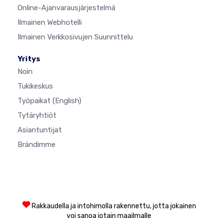
Online-Ajanvarausjärjestelmä
Ilmainen Webhotelli
Ilmainen Verkkosivujen Suunnittelu
Yritys
Noin
Tukikeskus
Työpaikat
(English)
Tytäryhtiöt
Asiantuntijat
Brändimme
Rakkaudella ja intohimolla rakennettu, jotta jokainen
voi sanoa jotain maailmalle