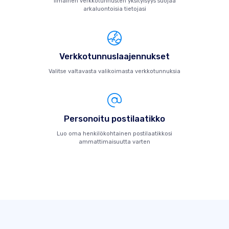
Ilmainen verkkotunnusten yksityisyys suojaa
arkaluontoisia tietojasi
Verkkotunnuslaajennukset
Valitse valtavasta valikoimasta verkkotunnuksia
Personoitu postilaatikko
Luo oma henkilökohtainen postilaatikkosi
ammattimaisuutta varten