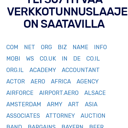
VERKKOTUNNUSLAAJE
ON SAATAVILLA
COM
NET
ORG
BIZ
NAME
INFO
MOBI
WS
CO.UK
IN
DE
CO.IL
ORG.IL
ACADEMY
ACCOUNTANT
ACTOR
AERO
AFRICA
AGENCY
AIRFORCE
AIRPORT.AERO
ALSACE
AMSTERDAM
ARMY
ART
ASIA
ASSOCIATES
ATTORNEY
AUCTION
BAND
BARGAINS
BAYERN
BEER