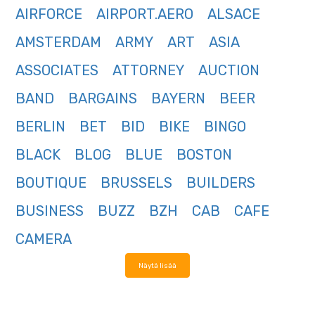
AIRFORCE
AIRPORT.AERO
ALSACE
AMSTERDAM
ARMY
ART
ASIA
ASSOCIATES
ATTORNEY
AUCTION
BAND
BARGAINS
BAYERN
BEER
BERLIN
BET
BID
BIKE
BINGO
BLACK
BLOG
BLUE
BOSTON
BOUTIQUE
BRUSSELS
BUILDERS
BUSINESS
BUZZ
BZH
CAB
CAFE
CAMERA
Näytä lisää