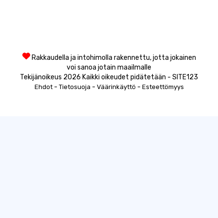
Rakkaudella ja intohimolla rakennettu, jotta jokainen
voi sanoa jotain maailmalle
Tekijänoikeus 2026 Kaikki oikeudet pidätetään - SITE123
-
-
-
Ehdot
Tietosuoja
Väärinkäyttö
Esteettömyys