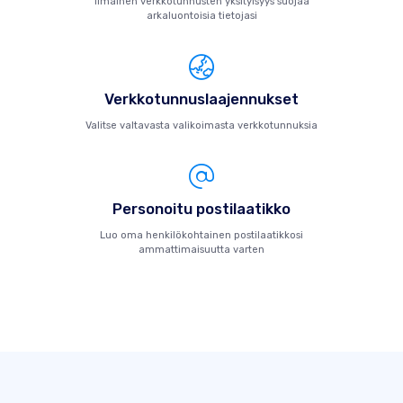
Ilmainen verkkotunnusten yksityisyys suojaa
arkaluontoisia tietojasi
Verkkotunnuslaajennukset
Valitse valtavasta valikoimasta verkkotunnuksia
Personoitu postilaatikko
Luo oma henkilökohtainen postilaatikkosi
ammattimaisuutta varten