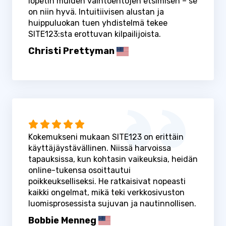
lopetin muiden vaihtoehtojen etsimisen – se
on niin hyvä. Intuitiivisen alustan ja
huippuluokan tuen yhdistelmä tekee
SITE123:sta erottuvan kilpailijoista.
Christi Prettyman
Kokemukseni mukaan SITE123 on erittäin
käyttäjäystävällinen. Niissä harvoissa
tapauksissa, kun kohtasin vaikeuksia, heidän
online-tukensa osoittautui
poikkeukselliseksi. He ratkaisivat nopeasti
kaikki ongelmat, mikä teki verkkosivuston
luomisprosessista sujuvan ja nautinnollisen.
Bobbie Menneg