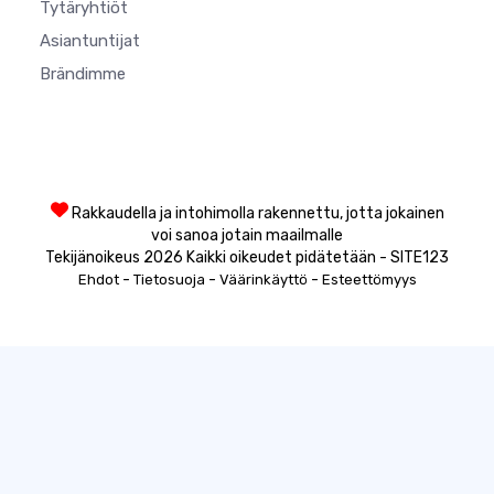
Tytäryhtiöt
Asiantuntijat
Brändimme
Rakkaudella ja intohimolla rakennettu, jotta jokainen
voi sanoa jotain maailmalle
Tekijänoikeus 2026 Kaikki oikeudet pidätetään - SITE123
-
-
-
Ehdot
Tietosuoja
Väärinkäyttö
Esteettömyys