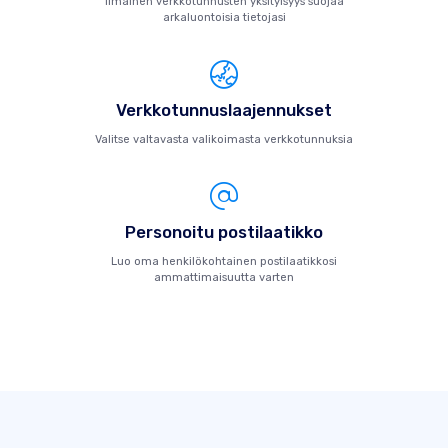
Ilmainen verkkotunnusten yksityisyys suojaa
arkaluontoisia tietojasi
Verkkotunnuslaajennukset
Valitse valtavasta valikoimasta verkkotunnuksia
Personoitu postilaatikko
Luo oma henkilökohtainen postilaatikkosi
ammattimaisuutta varten