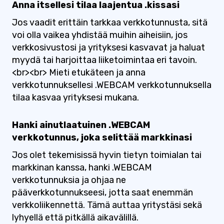
Anna itsellesi tilaa laajentua .kissasi
Jos vaadit erittäin tarkkaa verkkotunnusta, sitä
voi olla vaikea yhdistää muihin aiheisiin, jos
verkkosivustosi ja yrityksesi kasvavat ja haluat
myydä tai harjoittaa liiketoimintaa eri tavoin.
<br><br> Mieti etukäteen ja anna
verkkotunnuksellesi .WEBCAM verkkotunnuksella
tilaa kasvaa yrityksesi mukana.
Hanki ainutlaatuinen .WEBCAM
verkkotunnus, joka selittää markkinasi
Jos olet tekemisissä hyvin tietyn toimialan tai
markkinan kanssa, hanki .WEBCAM
verkkotunnuksia ja ohjaa ne
pääverkkotunnukseesi, jotta saat enemmän
verkkoliikennettä. Tämä auttaa yritystäsi sekä
lyhyellä että pitkällä aikavälillä.