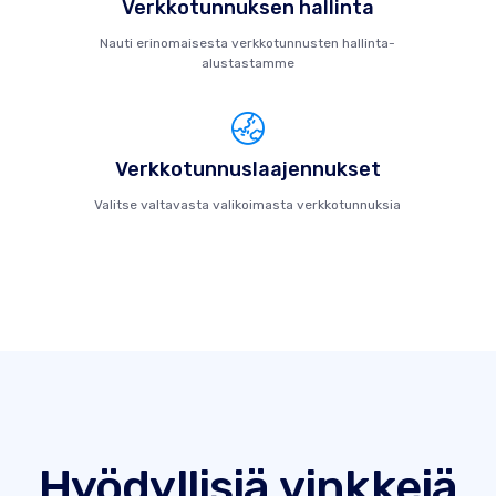
Verkkotunnuksen hallinta
Nauti erinomaisesta verkkotunnusten hallinta-
alustastamme
Verkkotunnuslaajennukset
Valitse valtavasta valikoimasta verkkotunnuksia
Hyödyllisiä vinkkejä