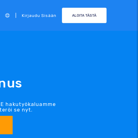
|
Kirjaudu Sisään
ALOITA TÄSTÄ
nus
RNE hakutyökaluamme
eröi se nyt.