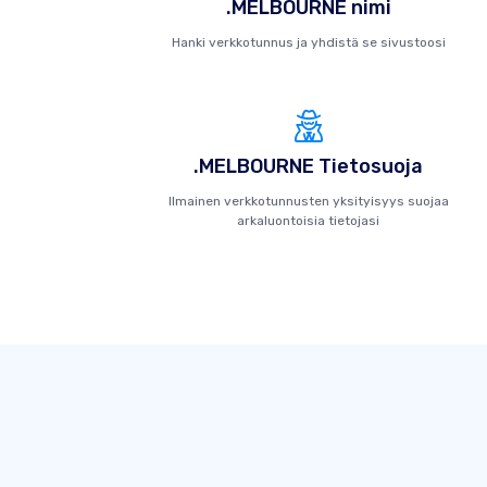
.MELBOURNE nimi
Hanki verkkotunnus ja yhdistä se sivustoosi
.MELBOURNE Tietosuoja
Ilmainen verkkotunnusten yksityisyys suojaa
arkaluontoisia tietojasi