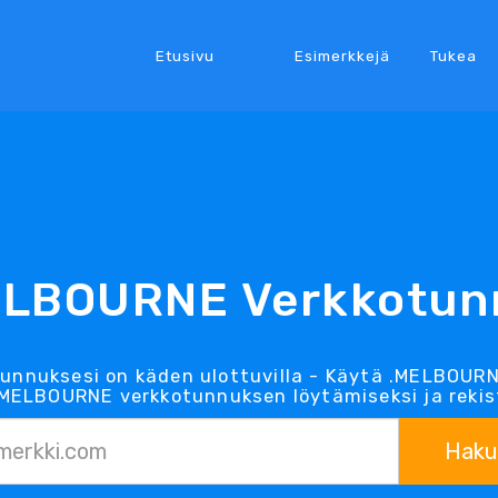
Etusivu
Esimerkkejä
Tukea
ELBOURNE Verkkotun
unnuksesi on käden ulottuvilla - Käytä .MELBOU
MELBOURNE verkkotunnuksen löytämiseksi ja rekist
Haku