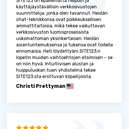
SITE123 on epäilemättä helpoin ja
käyttäjäystävällisin verkkosivustojen
suunnittelija, jonka olen tavannut. Heidän
chat-teknikkonsa ovat poikkeuksellisen
ammattitaitoisia, mikä tekee vaikuttavan
verkkosivuston luomisprosessista
uskomattoman yksinkertaisen. Heidän
asiantuntemuksensa ja tukensa ovat todella
erinomaisia. Heti löydettyäni SITE123:n
lopetin muiden vaihtoehtojen etsimisen – se
on niin hyvä. Intuitiivisen alustan ja
huippuluokan tuen yhdistelmä tekee
SITE123:sta erottuvan kilpailijoista.
Christi Prettyman