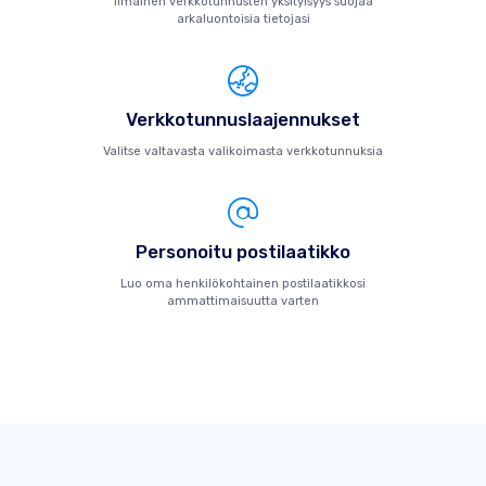
Ilmainen verkkotunnusten yksityisyys suojaa
arkaluontoisia tietojasi
Verkkotunnuslaajennukset
Valitse valtavasta valikoimasta verkkotunnuksia
Personoitu postilaatikko
Luo oma henkilökohtainen postilaatikkosi
ammattimaisuutta varten