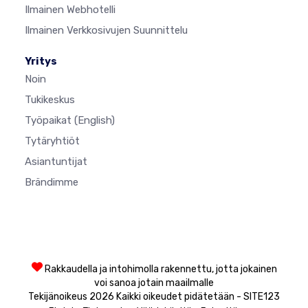
Ilmainen Webhotelli
Ilmainen Verkkosivujen Suunnittelu
Yritys
Noin
Tukikeskus
Työpaikat
(English)
Tytäryhtiöt
Asiantuntijat
Brändimme
Rakkaudella ja intohimolla rakennettu, jotta jokainen
voi sanoa jotain maailmalle
Tekijänoikeus 2026 Kaikki oikeudet pidätetään - SITE123