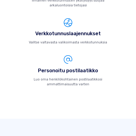
Ilmainen verkkotunnusten yksityisyys suojaa
arkaluontoisia tietojasi
Verkkotunnuslaajennukset
Valitse valtavasta valikoimasta verkkotunnuksia
Personoitu postilaatikko
Luo oma henkilökohtainen postilaatikkosi
ammattimaisuutta varten