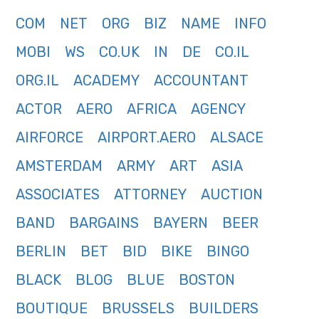
COM
NET
ORG
BIZ
NAME
INFO
MOBI
WS
CO.UK
IN
DE
CO.IL
ORG.IL
ACADEMY
ACCOUNTANT
ACTOR
AERO
AFRICA
AGENCY
AIRFORCE
AIRPORT.AERO
ALSACE
AMSTERDAM
ARMY
ART
ASIA
ASSOCIATES
ATTORNEY
AUCTION
BAND
BARGAINS
BAYERN
BEER
BERLIN
BET
BID
BIKE
BINGO
BLACK
BLOG
BLUE
BOSTON
BOUTIQUE
BRUSSELS
BUILDERS