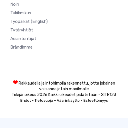
Noin
Tukikeskus
Työpaikat
(English)
Tytäryhtiöt
Asiantuntijat
Brändimme
Rakkaudella ja intohimolla rakennettu, jotta jokainen
voi sanoa jotain maailmalle
Tekijänoikeus 2026 Kaikki oikeudet pidätetään - SITE123
-
-
-
Ehdot
Tietosuoja
Väärinkäyttö
Esteettömyys