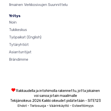
Ilmainen Verkkosivujen Suunnittelu
Yritys
Noin
Tukikeskus
Työpaikat
(English)
Tytäryhtiöt
Asiantuntijat
Brändimme
Rakkaudella ja intohimolla rakennettu, jotta jokainen
voi sanoa jotain maailmalle
Tekijänoikeus 2026 Kaikki oikeudet pidätetään - SITE123
-
-
-
Ehdot
Tietosuoja
Väärinkäyttö
Esteettömyys