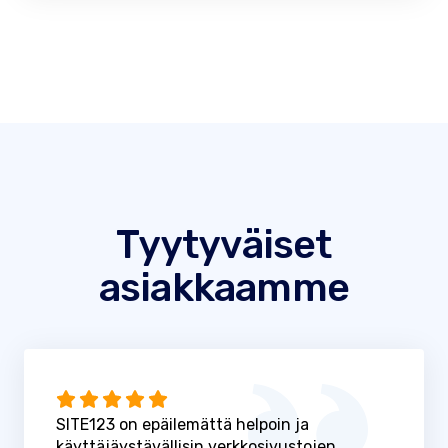
Tyytyväiset
asiakkaamme
SITE123 on epäilemättä helpoin ja
käyttäjäystävällisin verkkosivustojen