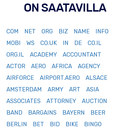
ON SAATAVILLA
COM
NET
ORG
BIZ
NAME
INFO
MOBI
WS
CO.UK
IN
DE
CO.IL
ORG.IL
ACADEMY
ACCOUNTANT
ACTOR
AERO
AFRICA
AGENCY
AIRFORCE
AIRPORT.AERO
ALSACE
AMSTERDAM
ARMY
ART
ASIA
ASSOCIATES
ATTORNEY
AUCTION
BAND
BARGAINS
BAYERN
BEER
BERLIN
BET
BID
BIKE
BINGO