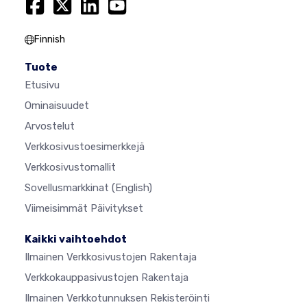
Finnish
Tuote
Etusivu
Ominaisuudet
Arvostelut
Verkkosivustoesimerkkejä
Verkkosivustomallit
Sovellusmarkkinat
(English)
Viimeisimmät Päivitykset
Kaikki vaihtoehdot
Ilmainen Verkkosivustojen Rakentaja
Verkkokauppasivustojen Rakentaja
Ilmainen Verkkotunnuksen Rekisteröinti