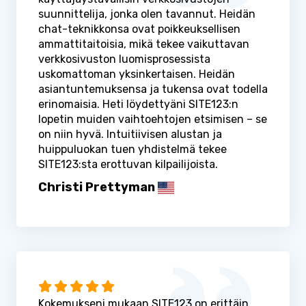
suunnittelija, jonka olen tavannut. Heidän
chat-teknikkonsa ovat poikkeuksellisen
ammattitaitoisia, mikä tekee vaikuttavan
verkkosivuston luomisprosessista
uskomattoman yksinkertaisen. Heidän
asiantuntemuksensa ja tukensa ovat todella
erinomaisia. Heti löydettyäni SITE123:n
lopetin muiden vaihtoehtojen etsimisen – se
on niin hyvä. Intuitiivisen alustan ja
huippuluokan tuen yhdistelmä tekee
SITE123:sta erottuvan kilpailijoista.
Christi Prettyman
Kokemukseni mukaan SITE123 on erittäin