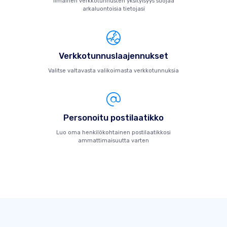
Ilmainen verkkotunnusten yksityisyys suojaa
arkaluontoisia tietojasi
Verkkotunnuslaajennukset
Valitse valtavasta valikoimasta verkkotunnuksia
Personoitu postilaatikko
Luo oma henkilökohtainen postilaatikkosi
ammattimaisuutta varten