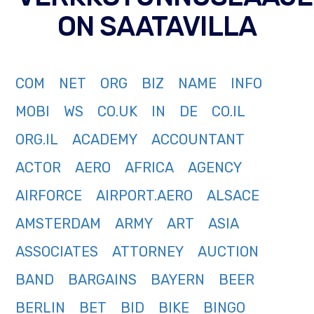
ON SAATAVILLA
COM
NET
ORG
BIZ
NAME
INFO
MOBI
WS
CO.UK
IN
DE
CO.IL
ORG.IL
ACADEMY
ACCOUNTANT
ACTOR
AERO
AFRICA
AGENCY
AIRFORCE
AIRPORT.AERO
ALSACE
AMSTERDAM
ARMY
ART
ASIA
ASSOCIATES
ATTORNEY
AUCTION
BAND
BARGAINS
BAYERN
BEER
BERLIN
BET
BID
BIKE
BINGO