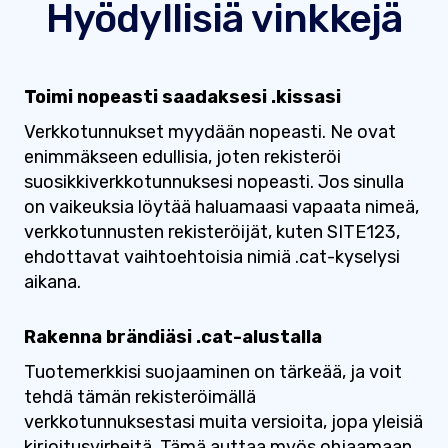
Hyödyllisiä vinkkejä
Toimi nopeasti saadaksesi .kissasi
Verkkotunnukset myydään nopeasti. Ne ovat
enimmäkseen edullisia, joten rekisteröi
suosikkiverkkotunnuksesi nopeasti. Jos sinulla
on vaikeuksia löytää haluamaasi vapaata nimeä,
verkkotunnusten rekisteröijät, kuten SITE123,
ehdottavat vaihtoehtoisia nimiä .cat-kyselysi
aikana.
Rakenna brändiäsi .cat-alustalla
Tuotemerkkisi suojaaminen on tärkeää, ja voit
tehdä tämän rekisteröimällä
verkkotunnuksestasi muita versioita, jopa yleisiä
kirjoitusvirheitä. Tämä auttaa myös ohjaamaan