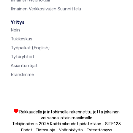
Ilmainen Webhotelli
Ilmainen Verkkosivujen Suunnittelu
Yritys
Noin
Tukikeskus
Työpaikat
(English)
Tytäryhtiöt
Asiantuntijat
Brändimme
Rakkaudella ja intohimolla rakennettu, jotta jokainen
voi sanoa jotain maailmalle
Tekijänoikeus 2026 Kaikki oikeudet pidätetään - SITE123
-
-
-
Ehdot
Tietosuoja
Väärinkäyttö
Esteettömyys