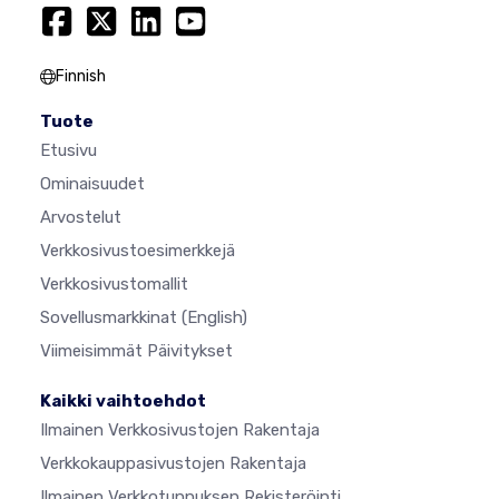
Finnish
Tuote
Etusivu
Ominaisuudet
Arvostelut
Verkkosivustoesimerkkejä
Verkkosivustomallit
Sovellusmarkkinat
(English)
Viimeisimmät Päivitykset
Kaikki vaihtoehdot
Ilmainen Verkkosivustojen Rakentaja
Verkkokauppasivustojen Rakentaja
Ilmainen Verkkotunnuksen Rekisteröinti