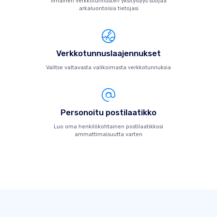
Ilmainen verkkotunnusten yksityisyys suojaa
arkaluontoisia tietojasi
Verkkotunnuslaajennukset
Valitse valtavasta valikoimasta verkkotunnuksia
Personoitu postilaatikko
Luo oma henkilökohtainen postilaatikkosi
ammattimaisuutta varten