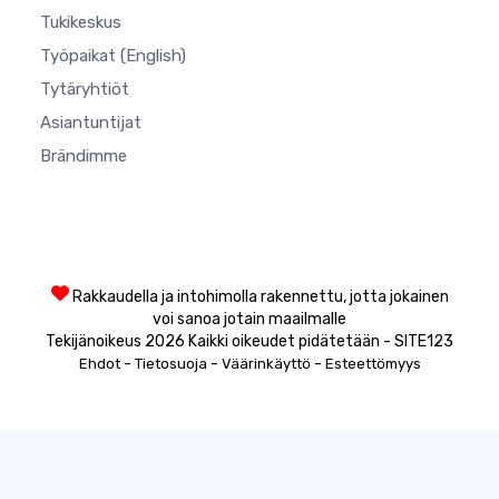
Tukikeskus
Työpaikat
(English)
Tytäryhtiöt
Asiantuntijat
Brändimme
Rakkaudella ja intohimolla rakennettu, jotta jokainen
voi sanoa jotain maailmalle
Tekijänoikeus 2026 Kaikki oikeudet pidätetään - SITE123
-
-
-
Ehdot
Tietosuoja
Väärinkäyttö
Esteettömyys