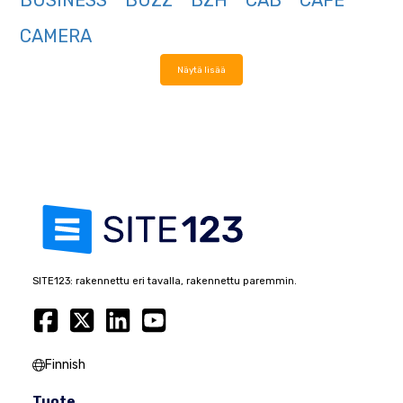
BUSINESS
BUZZ
BZH
CAB
CAFE
CAMERA
Näytä lisää
SITE123: rakennettu eri tavalla, rakennettu paremmin.
Finnish
Tuote