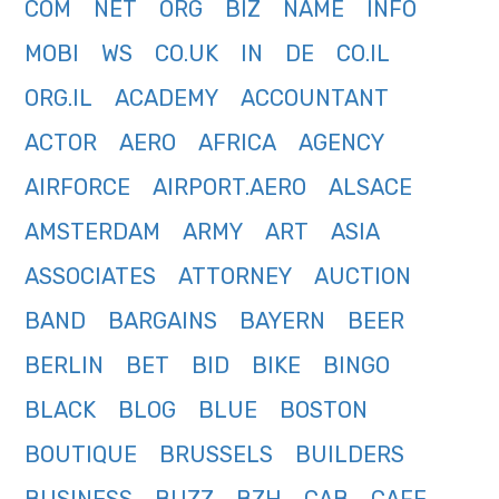
COM
NET
ORG
BIZ
NAME
INFO
MOBI
WS
CO.UK
IN
DE
CO.IL
ORG.IL
ACADEMY
ACCOUNTANT
ACTOR
AERO
AFRICA
AGENCY
AIRFORCE
AIRPORT.AERO
ALSACE
AMSTERDAM
ARMY
ART
ASIA
ASSOCIATES
ATTORNEY
AUCTION
BAND
BARGAINS
BAYERN
BEER
BERLIN
BET
BID
BIKE
BINGO
BLACK
BLOG
BLUE
BOSTON
BOUTIQUE
BRUSSELS
BUILDERS