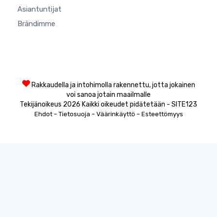
Asiantuntijat
Brändimme
Rakkaudella ja intohimolla rakennettu, jotta jokainen
voi sanoa jotain maailmalle
Tekijänoikeus 2026 Kaikki oikeudet pidätetään - SITE123
-
-
-
Ehdot
Tietosuoja
Väärinkäyttö
Esteettömyys