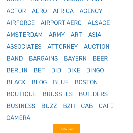
ACTOR
AERO
AFRICA
AGENCY
AIRFORCE
AIRPORT.AERO
ALSACE
AMSTERDAM
ARMY
ART
ASIA
ASSOCIATES
ATTORNEY
AUCTION
BAND
BARGAINS
BAYERN
BEER
BERLIN
BET
BID
BIKE
BINGO
BLACK
BLOG
BLUE
BOSTON
BOUTIQUE
BRUSSELS
BUILDERS
BUSINESS
BUZZ
BZH
CAB
CAFE
CAMERA
Näytä lisää