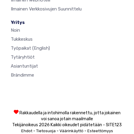
Ilmainen Webhotelli
Ilmainen Verkkosivujen Suunnittelu
Yritys
Noin
Tukikeskus
Työpaikat
(English)
Tytäryhtiöt
Asiantuntijat
Brändimme
Rakkaudella ja intohimolla rakennettu, jotta jokainen
voi sanoa jotain maailmalle
Tekijänoikeus 2026 Kaikki oikeudet pidätetään - SITE123
-
-
-
Ehdot
Tietosuoja
Väärinkäyttö
Esteettömyys