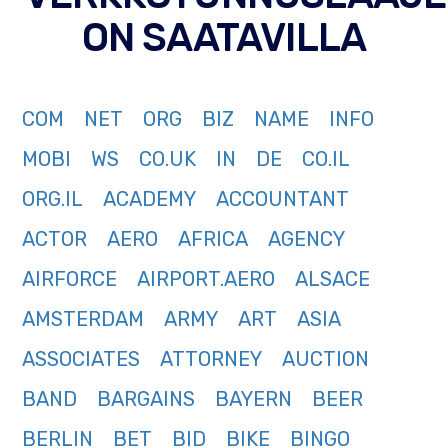
ON SAATAVILLA
COM
NET
ORG
BIZ
NAME
INFO
MOBI
WS
CO.UK
IN
DE
CO.IL
ORG.IL
ACADEMY
ACCOUNTANT
ACTOR
AERO
AFRICA
AGENCY
AIRFORCE
AIRPORT.AERO
ALSACE
AMSTERDAM
ARMY
ART
ASIA
ASSOCIATES
ATTORNEY
AUCTION
BAND
BARGAINS
BAYERN
BEER
BERLIN
BET
BID
BIKE
BINGO