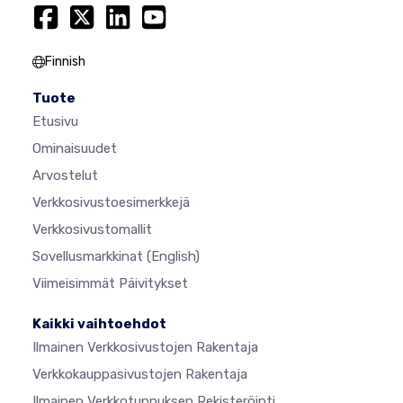
Finnish
Tuote
Etusivu
Ominaisuudet
Arvostelut
Verkkosivustoesimerkkejä
Verkkosivustomallit
Sovellusmarkkinat
(English)
Viimeisimmät Päivitykset
Kaikki vaihtoehdot
Ilmainen Verkkosivustojen Rakentaja
Verkkokauppasivustojen Rakentaja
Ilmainen Verkkotunnuksen Rekisteröinti