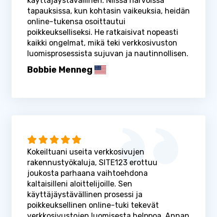
käyttäjäystävällinen. Niissä harvoissa
tapauksissa, kun kohtasin vaikeuksia, heidän
online-tukensa osoittautui
poikkeukselliseksi. He ratkaisivat nopeasti
kaikki ongelmat, mikä teki verkkosivuston
luomisprosessista sujuvan ja nautinnollisen.
Bobbie Menneg
Kokeiltuani useita verkkosivujen
rakennustyökaluja, SITE123 erottuu
joukosta parhaana vaihtoehdona
kaltaisilleni aloittelijoille. Sen
käyttäjäystävällinen prosessi ja
poikkeuksellinen online-tuki tekevät
verkkosivustojen luomisesta helppoa. Annan