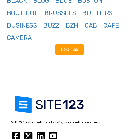
BLACK
BLOG
BLUE
BOSTON
BOUTIQUE
BRUSSELS
BUILDERS
BUSINESS
BUZZ
BZH
CAB
CAFE
CAMERA
Näytä lisää
SITE123: rakennettu eri tavalla, rakennettu paremmin.