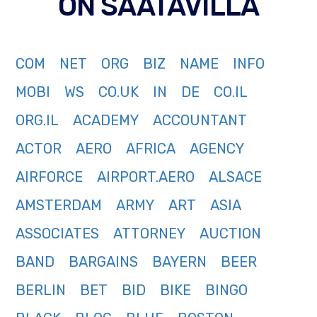
ON SAATAVILLA
COM
NET
ORG
BIZ
NAME
INFO
MOBI
WS
CO.UK
IN
DE
CO.IL
ORG.IL
ACADEMY
ACCOUNTANT
ACTOR
AERO
AFRICA
AGENCY
AIRFORCE
AIRPORT.AERO
ALSACE
AMSTERDAM
ARMY
ART
ASIA
ASSOCIATES
ATTORNEY
AUCTION
BAND
BARGAINS
BAYERN
BEER
BERLIN
BET
BID
BIKE
BINGO