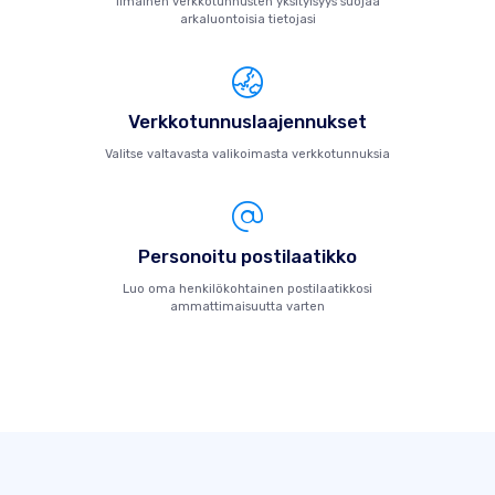
Ilmainen verkkotunnusten yksityisyys suojaa
arkaluontoisia tietojasi
Verkkotunnuslaajennukset
Valitse valtavasta valikoimasta verkkotunnuksia
Personoitu postilaatikko
Luo oma henkilökohtainen postilaatikkosi
ammattimaisuutta varten