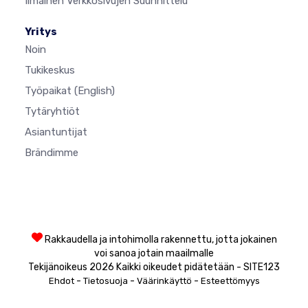
Ilmainen Verkkosivujen Suunnittelu
Yritys
Noin
Tukikeskus
Työpaikat
(English)
Tytäryhtiöt
Asiantuntijat
Brändimme
Rakkaudella ja intohimolla rakennettu, jotta jokainen
voi sanoa jotain maailmalle
Tekijänoikeus 2026 Kaikki oikeudet pidätetään - SITE123
-
-
-
Ehdot
Tietosuoja
Väärinkäyttö
Esteettömyys