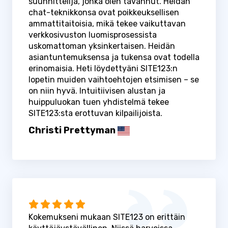
suunnittelija, jonka olen tavannut. Heidän
chat-teknikkonsa ovat poikkeuksellisen
ammattitaitoisia, mikä tekee vaikuttavan
verkkosivuston luomisprosessista
uskomattoman yksinkertaisen. Heidän
asiantuntemuksensa ja tukensa ovat todella
erinomaisia. Heti löydettyäni SITE123:n
lopetin muiden vaihtoehtojen etsimisen – se
on niin hyvä. Intuitiivisen alustan ja
huippuluokan tuen yhdistelmä tekee
SITE123:sta erottuvan kilpailijoista.
Christi Prettyman
Kokemukseni mukaan SITE123 on erittäin