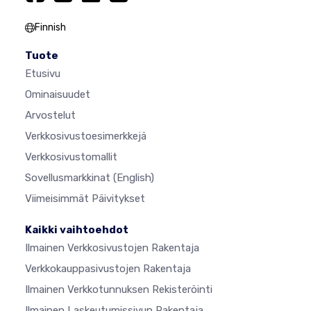
Finnish
Tuote
Etusivu
Ominaisuudet
Arvostelut
Verkkosivustoesimerkkejä
Verkkosivustomallit
Sovellusmarkkinat
(English)
Viimeisimmät Päivitykset
Kaikki vaihtoehdot
Ilmainen Verkkosivustojen Rakentaja
Verkkokauppasivustojen Rakentaja
Ilmainen Verkkotunnuksen Rekisteröinti
Ilmainen Laskeutumissivun Rakentaja