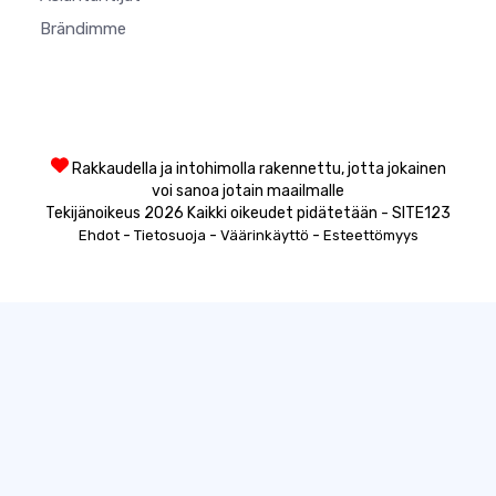
Brändimme
Rakkaudella ja intohimolla rakennettu, jotta jokainen
voi sanoa jotain maailmalle
Tekijänoikeus 2026 Kaikki oikeudet pidätetään - SITE123
-
-
-
Ehdot
Tietosuoja
Väärinkäyttö
Esteettömyys