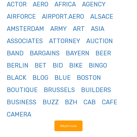
ACTOR
AERO
AFRICA
AGENCY
AIRFORCE
AIRPORT.AERO
ALSACE
AMSTERDAM
ARMY
ART
ASIA
ASSOCIATES
ATTORNEY
AUCTION
BAND
BARGAINS
BAYERN
BEER
BERLIN
BET
BID
BIKE
BINGO
BLACK
BLOG
BLUE
BOSTON
BOUTIQUE
BRUSSELS
BUILDERS
BUSINESS
BUZZ
BZH
CAB
CAFE
CAMERA
Näytä lisää