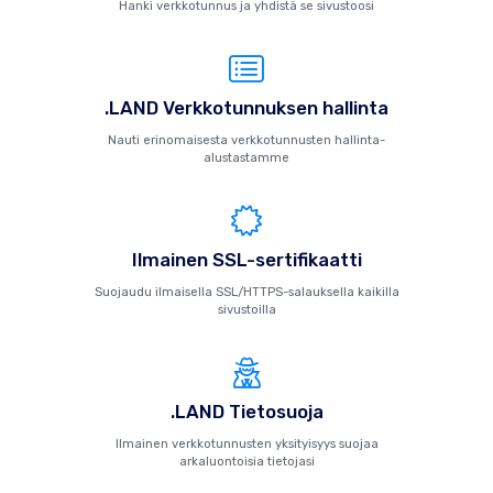
Hanki verkkotunnus ja yhdistä se sivustoosi
.LAND Verkkotunnuksen hallinta
Nauti erinomaisesta verkkotunnusten hallinta-
alustastamme
Ilmainen SSL-sertifikaatti
Suojaudu ilmaisella SSL/HTTPS-salauksella kaikilla
sivustoilla
.LAND Tietosuoja
Ilmainen verkkotunnusten yksityisyys suojaa
arkaluontoisia tietojasi