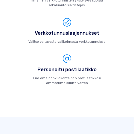
Ilmainen verkkotunnusten yksityisyys suojaa
arkaluontoisia tietojasi
Verkkotunnuslaajennukset
Valitse valtavasta valikoimasta verkkotunnuksia
Personoitu postilaatikko
Luo oma henkilökohtainen postilaatikkosi
ammattimaisuutta varten