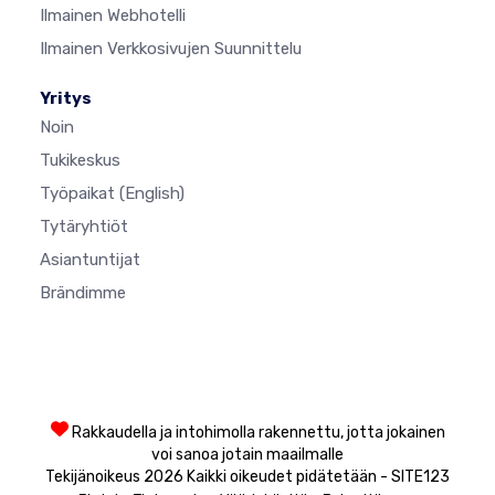
Ilmainen Webhotelli
Ilmainen Verkkosivujen Suunnittelu
Yritys
Noin
Tukikeskus
Työpaikat
(English)
Tytäryhtiöt
Asiantuntijat
Brändimme
Rakkaudella ja intohimolla rakennettu, jotta jokainen
voi sanoa jotain maailmalle
Tekijänoikeus 2026 Kaikki oikeudet pidätetään - SITE123