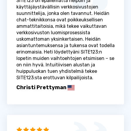
SITE123 on epäilemättä helpoin ja
käyttäjäystävällisin verkkosivustojen
suunnittelija, jonka olen tavannut. Heidän
chat-teknikkonsa ovat poikkeuksellisen
ammattitaitoisia, mikä tekee vaikuttavan
verkkosivuston luomisprosessista
uskomattoman yksinkertaisen. Heidän
asiantuntemuksensa ja tukensa ovat todella
erinomaisia. Heti löydettyäni SITE123:n
lopetin muiden vaihtoehtojen etsimisen – se
on niin hyvä. Intuitiivisen alustan ja
huippuluokan tuen yhdistelmä tekee
SITE123:sta erottuvan kilpailijoista.
Christi Prettyman