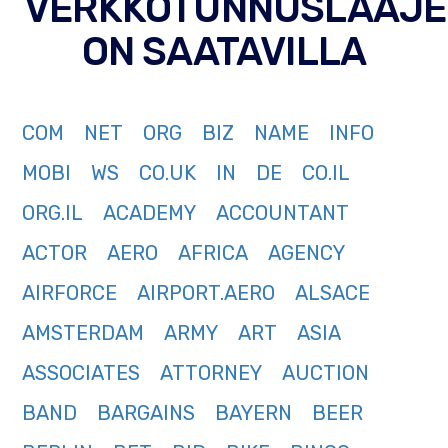
VERKKOTUNNUSLAAJE
ON SAATAVILLA
COM
NET
ORG
BIZ
NAME
INFO
MOBI
WS
CO.UK
IN
DE
CO.IL
ORG.IL
ACADEMY
ACCOUNTANT
ACTOR
AERO
AFRICA
AGENCY
AIRFORCE
AIRPORT.AERO
ALSACE
AMSTERDAM
ARMY
ART
ASIA
ASSOCIATES
ATTORNEY
AUCTION
BAND
BARGAINS
BAYERN
BEER