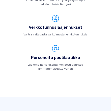
Ilmainen verkkotunnusten yksityisyys suojaa
arkaluontoisia tietojasi
Verkkotunnuslaajennukset
Valitse valtavasta valikoimasta verkkotunnuksia
Personoitu postilaatikko
Luo oma henkilökohtainen postilaatikkosi
ammattimaisuutta varten