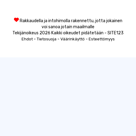
Rakkaudella ja intohimolla rakennettu, jotta jokainen
voi sanoa jotain maailmalle
Tekijänoikeus 2026 Kaikki oikeudet pidätetään - SITE123
-
-
-
Ehdot
Tietosuoja
Väärinkäyttö
Esteettömyys