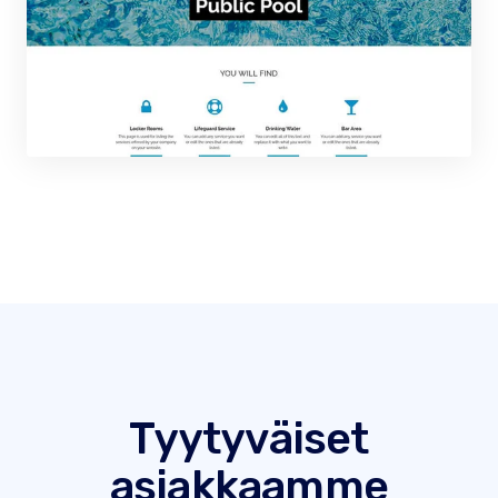
Tyytyväiset
asiakkaamme