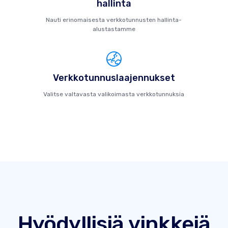
hallinta
Nauti erinomaisesta verkkotunnusten hallinta-
alustastamme
Verkkotunnuslaajennukset
Valitse valtavasta valikoimasta verkkotunnuksia
Hyödyllisiä vinkkejä