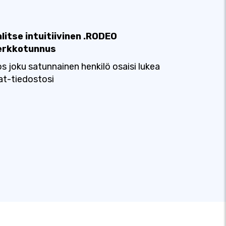
litse intuitiivinen .RODEO
erkkotunnus
s joku satunnainen henkilö osaisi lukea
at-tiedostosi