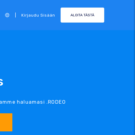
|
Kirjaudu Sisään
ALOITA TÄSTÄ
s
luamme haluamasi .RODEO