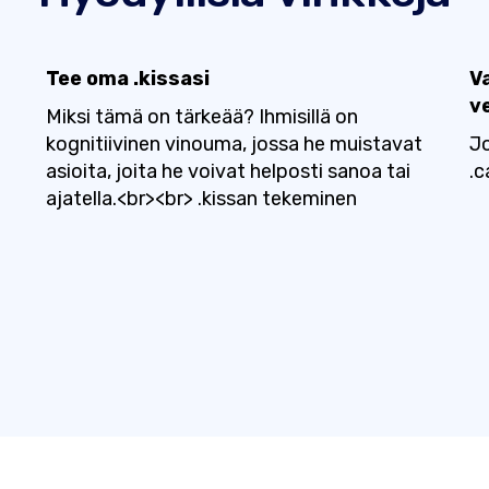
Tee oma .kissasi
Va
v
Miksi tämä on tärkeää? Ihmisillä on
kognitiivinen vinouma, jossa he muistavat
Jo
asioita, joita he voivat helposti sanoa tai
.c
ajatella.<br><br> .kissan tekeminen
n