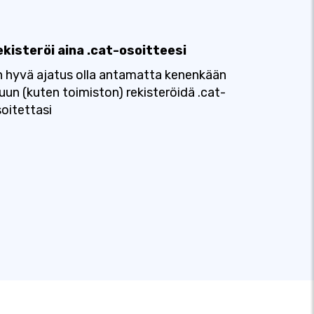
ekisteröi aina .cat-osoitteesi
 hyvä ajatus olla antamatta kenenkään
un (kuten toimiston) rekisteröidä .cat-
oitettasi