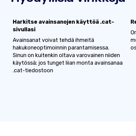
Harkitse avainsanojen käyttöä .cat-
R
sivullasi
On
Avainsanat voivat tehdä ihmeitä
mu
hakukoneoptimoinnin parantamisessa.
os
Sinun on kuitenkin oltava varovainen niiden
n
käytössä; jos tunget liian monta avainsanaa
.cat-tiedostoon