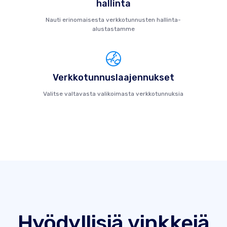
hallinta
Nauti erinomaisesta verkkotunnusten hallinta-
alustastamme
Verkkotunnuslaajennukset
Valitse valtavasta valikoimasta verkkotunnuksia
Hyödyllisiä vinkkejä