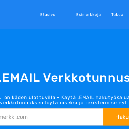
Etusivu
Esimerkkejä
Tukea
.EMAIL Verkkotunnu
i on käden ulottuvilla - Käytä .EMAIL hakutyöka
verkkotunnuksen löytämiseksi ja rekisteröi se nyt.
Haku