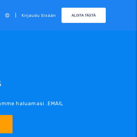
|
Kirjaudu Sisään
ALOITA TÄSTÄ
s
luamme haluamasi .EMAIL