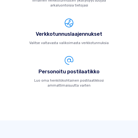
Ilmainen verkkotunnusten yksityisyys suojaa
arkaluontoisia tietojasi
Verkkotunnuslaajennukset
Valitse valtavasta valikoimasta verkkotunnuksia
Personoitu postilaatikko
Luo oma henkilökohtainen postilaatikkosi
ammattimaisuutta varten