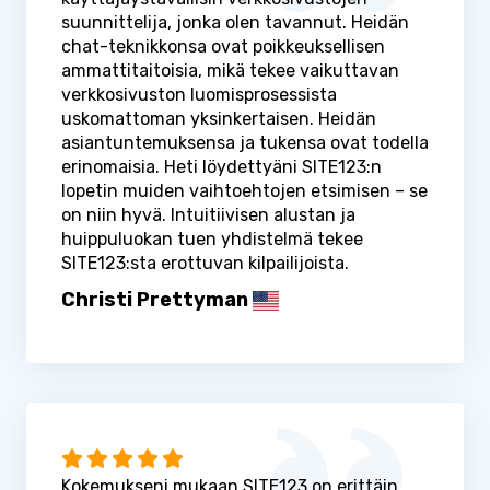
suunnittelija, jonka olen tavannut. Heidän
chat-teknikkonsa ovat poikkeuksellisen
ammattitaitoisia, mikä tekee vaikuttavan
verkkosivuston luomisprosessista
uskomattoman yksinkertaisen. Heidän
asiantuntemuksensa ja tukensa ovat todella
erinomaisia. Heti löydettyäni SITE123:n
lopetin muiden vaihtoehtojen etsimisen – se
on niin hyvä. Intuitiivisen alustan ja
huippuluokan tuen yhdistelmä tekee
SITE123:sta erottuvan kilpailijoista.
Christi Prettyman
Kokemukseni mukaan SITE123 on erittäin