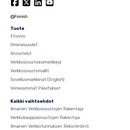
Finnish
Tuote
Etusivu
Ominaisuudet
Arvostelut
Verkkosivustoesimerkkejä
Verkkosivustomallit
Sovellusmarkkinat
(English)
Viimeisimmät Päivitykset
Kaikki vaihtoehdot
Ilmainen Verkkosivustojen Rakentaja
Verkkokauppasivustojen Rakentaja
Ilmainen Verkkotunnuksen Rekisteröinti