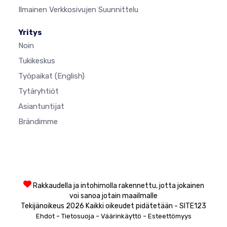
Ilmainen Verkkosivujen Suunnittelu
Yritys
Noin
Tukikeskus
Työpaikat
(English)
Tytäryhtiöt
Asiantuntijat
Brändimme
Rakkaudella ja intohimolla rakennettu, jotta jokainen
voi sanoa jotain maailmalle
Tekijänoikeus 2026 Kaikki oikeudet pidätetään - SITE123
-
-
-
Ehdot
Tietosuoja
Väärinkäyttö
Esteettömyys