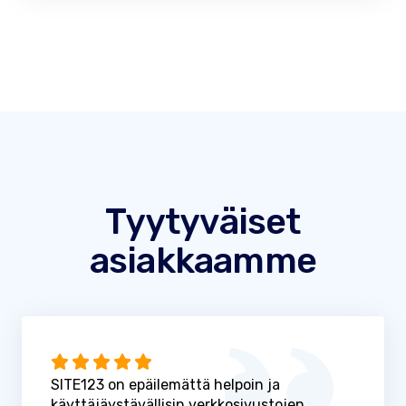
Tyytyväiset
asiakkaamme
SITE123 on epäilemättä helpoin ja
käyttäjäystävällisin verkkosivustojen