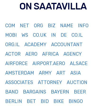
ON SAATAVILLA
COM
NET
ORG
BIZ
NAME
INFO
MOBI
WS
CO.UK
IN
DE
CO.IL
ORG.IL
ACADEMY
ACCOUNTANT
ACTOR
AERO
AFRICA
AGENCY
AIRFORCE
AIRPORT.AERO
ALSACE
AMSTERDAM
ARMY
ART
ASIA
ASSOCIATES
ATTORNEY
AUCTION
BAND
BARGAINS
BAYERN
BEER
BERLIN
BET
BID
BIKE
BINGO